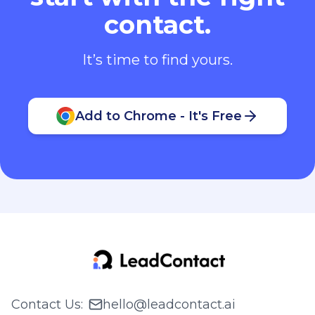
contact.
It’s time to find yours.
Add to Chrome - It's Free
Contact Us
:
hello@leadcontact.ai