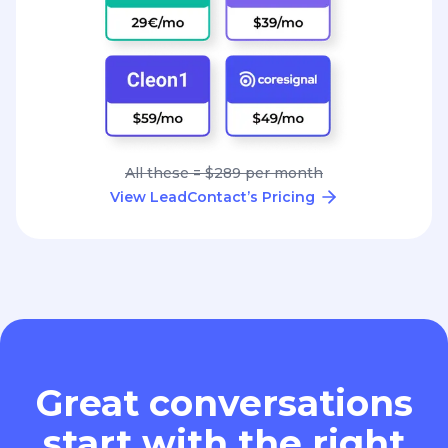
All these = $289 per month
View LeadContact’s Pricing
Great conversations
start with the right