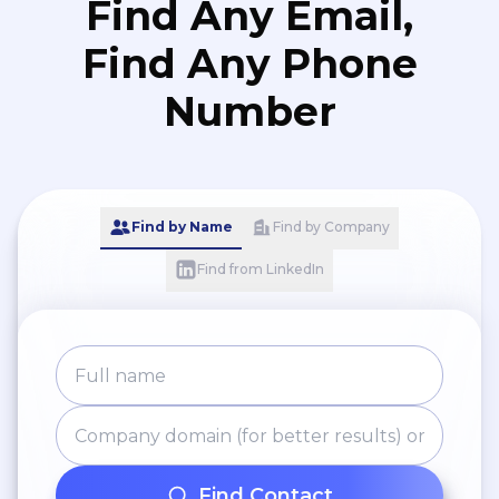
Find Any Email,
Atendimento a
Find Any Phone
colaboradores.
Number
Find by Name
Find by Company
Find from LinkedIn
Find Contact