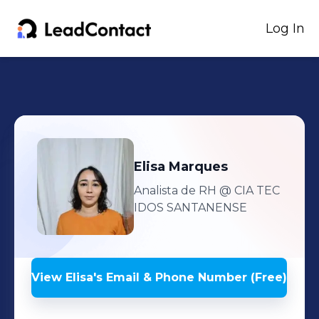
Log In
Elisa
Marques
Analista de RH
@ CIA TEC
IDOS SANTANENSE
View
Elisa
's
Email & Phone Number (Free)