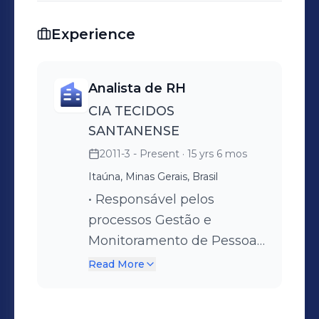
Experience
Analista de RH
CIA TECIDOS
SANTANENSE
2011-3 - Present
· 15 yrs 6 mos
Itaúna, Minas Gerais, Brasil
• Responsável pelos
processos Gestão e
Monitoramento de Pessoas
(Headcount). • Elaboração
Read More
de relatório relacionado a
controle do numero de