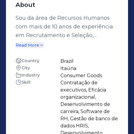
About
Sou da área de Recursos Humanos
com mais de 10 anos de experiência
em Recrutamento e Seleção,
Desenvolvimento Organizacional
Read More
(DHO), Remuneração e Benefícios, e
Gestão de Cargos e Salários. Já atuei
Country
Brazil
City
Itaúna
na implementação de estratégias
Industry
Consumer Goods
para atração e retenção de talentos,
Skill
Contratação de
análise de mercado salarial,
executivos, Eficácia
estruturação de planos de carreira e
organizacional,
desenvolvimento de programas de
Desenvolvimento de
carreira, Software de
treinamento e avaliação de
RH, Gestão de banco de
desempenho . Apaixonada pela
dados HRIS,
gestão de pessoas e pelo impacto
Desenvolvimento