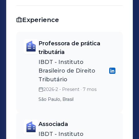
tributário mais justo e equilibrado.
Minha missão é fornecer soluções
Experience
estratégicas que não apenas
atendam às necessidades imediatas
dos nossos clientes, mas que
Professora de prática
também pavimentem o caminho
tributária
para um planejamento tributário
IBDT - Instituto
sustentável e de longo prazo.
Brasileiro de Direito
Tributário
2026-2 - Present
· 7 mos
São Paulo, Brasil
Associada
IBDT - Instituto