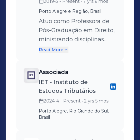
2019-3 - Present
· 7 yrs 6 mos
Porto Alegre e Região, Brasil
Atuo como Professora de
Pós-Graduação em Direito,
ministrando disciplinas
focadas no Direito
Read More
Tributário e sua aplicação
prática e estratégica.
Associada
Minhas atividades incluem
IET - Instituto de
o ensino e orientação de
Estudos Tributários
alunos em diversas áreas
2024-4 - Present
· 2 yrs 5 mos
complexas e fundamentais
Porto Alegre, Rio Grande do Sul,
da tributação, promovendo
Brasil
uma visão crítica e
integrada do sistema
tributário nacional. Já