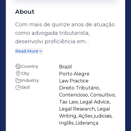
About
Com mais de quinze anos de atuação
como advogada tributarista,
desenvolvi proficiência em
contencioso e consultivo tributário,
Read More
enfrentando com sucesso questões
tributárias complexas em todas as
Country
Brazil
City
Porto Alegre
esferas administrativas e judiciais.
Industry
Law Practice
Atualmente estou à frente da equipe
Skill
Direito Tributário,
de Direito Tributário do Brenner &
Contencioso, Consultivo,
Caletti Advogados, atuando em
Tax Law, Legal Advice,
iniciativas que buscam inovação e
Legal Research, Legal
Writing, Ações judiciais,
eficiência fiscal, contribuindo para a
Inglês, Liderança
construção de um ambiente