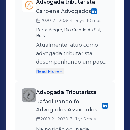
Advogada tributarista
ministrei a disciplina
Carpena Advogados
"Mandado de Segurança e
2020-7 - 2025-4
· 4 yrs 10 mos
Medidas Cautelares em
Porto Alegre, Rio Grande do Sul,
Matéria Tributária",
Brasil
abordando as ferramentas
Atualmente, atuo como
jurídicas para a proteção
advogada tributarista,
dos direitos dos
desempenhando um papel
contribuintes. Também já
estratégico na defesa dos
Read More
lecionei a disciplina de
interesses dos clientes em
"Execução Fiscal, Exceção
todas as etapas do
de Pré-Executividade e
Advogada Tributarista
consultivo, contencioso
Ação Declaratória",
Rafael Pandolfo
judicial e contencioso
trazendo uma análise
Advogados Associados
administrativo. Entre
aprofundada dos
2019-2 - 2020-7
· 1 yr 6 mos
minhas responsabilidades,
mecanismos de defesa e
realizo atendimento e
Na posição ocupada,