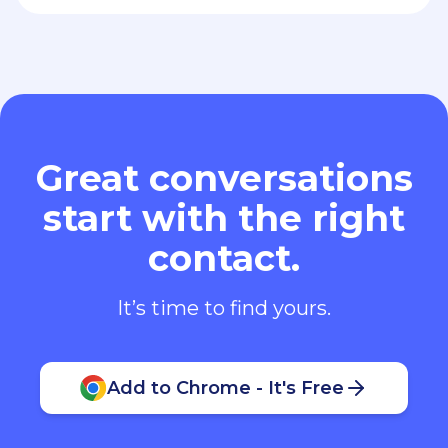
Great conversations
start with the right
contact.
It’s time to find yours.
Add to Chrome - It's Free