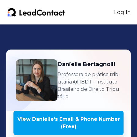
Log In
Danielle
Bertagnolli
Professora de prática trib
utária
@ IBDT - Instituto
Brasileiro de Direito Tribu
tário
View
Danielle
's
Email & Phone Number
(Free)