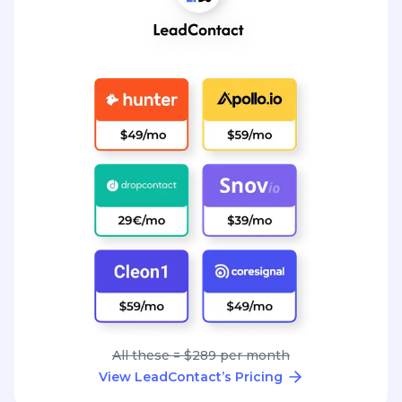
All these = $289 per month
View LeadContact’s Pricing