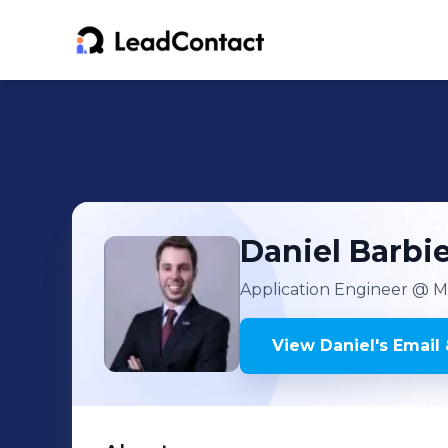
Daniel
Barbie
Application Engineer
@ Mit
View
Daniel
's
Email 