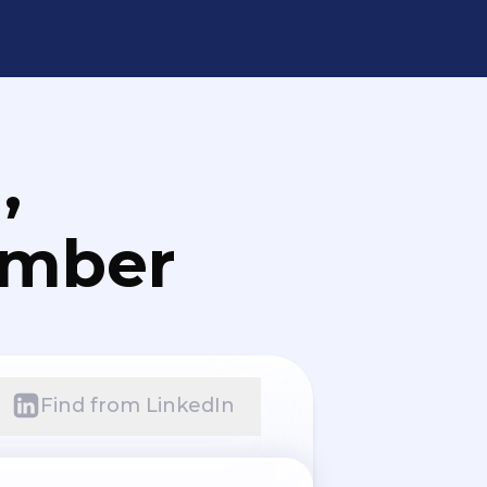
,
umber
Find from LinkedIn