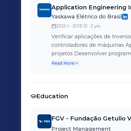
posicionadoras, interpolação e
Application Engineering 
corte voador; corte rotativo, 
Yaskawa Elétrico do Brasil
outros.
2012-1 - 2013-12
· 2 yrs
Verificar aplicações de Invers
controladores de máquinas A
projetos Desenvolver program
Adaptar treinamentos e manuai
Read More
relacionados Realizar testes e
freqüência
Education
FGV - Fundação Getulio 
Project Management