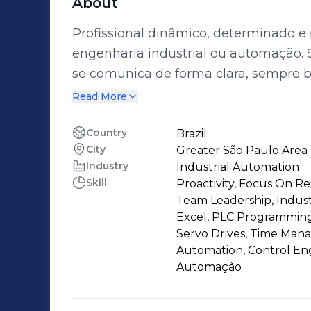
About
Profissional dinâmico, determinado e 
engenharia industrial ou automação. 
se comunica de forma clara, sempre
equipe. Procura sempre otimizar seus
Read More
resultados. Tem formação sólida em um dos mais tradicionais centros
universitários de engenharia do Brasil
Country
Brazil
City
Greater São Paulo Area
desenvolvimento pessoal e profissional
Industry
Industrial Automation
curriculares e fez cursos complementa
Skill
Proactivity, Focus On Re
Team Leadership, Indust
Excel, PLC Programming,
Servo Drives, Time Mana
Automation, Control Eng
Automação