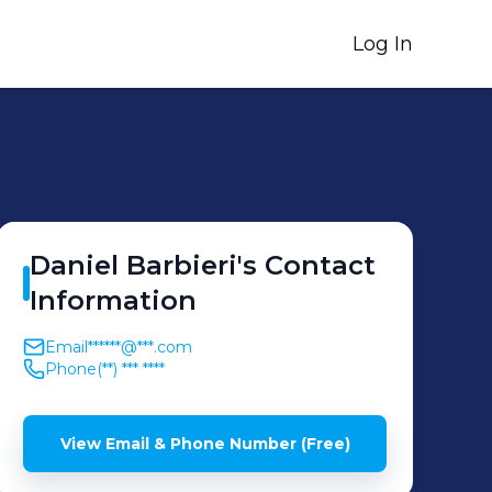
Log In
Daniel
Barbieri
's
Contact
Information
Email
******@***.com
Phone
(**) *** ****
View Email & Phone Number (Free)