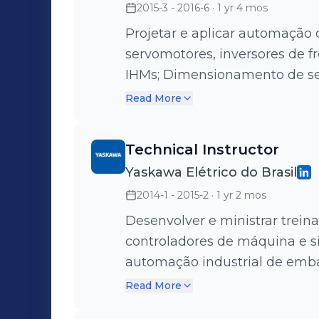
2015-3 - 2016-6
· 1 yr 4 mos
Visitas Técnicas para startup 
e manutenções emergenciais; 
Projetar e aplicar automação
técnicos dedicados a necessi
servomotores, inversores de f
desenvolvimento de projetos,
IHMs; Dimensionamento de ser
necessários.
controladores de máquina e I
Read More
e clientes finais; Visitas Técn
treinamentos técnicos Nas seguintes Áreas de atuação: Industria de
Technical Instructor
embalagens; Semicondutores; 
Yaskawa Elétrico do Brasil
Metalúrgicas; Óleo e gás; Máqu
2014-1 - 2015-2
· 1 yr 2 mos
Aplicações: Mesas posicionador
Interpolação e sincronia de ei
Desenvolver e ministrar trein
rotativo; Comunicação em redes
controladores de máquina e s
automação industrial de emba
farmacêutica, comidas e bebid
Read More
ferramenta em aplicações com