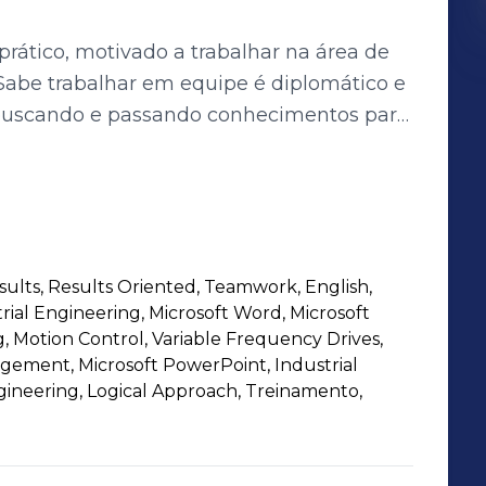
prático, motivado a trabalhar na área de
Sabe trabalhar em equipe é diplomático e
 buscando e passando conhecimentos para
 recursos e agenda para maximizar os
, o que contribui para seu
. Participou de atividades extra-
res.
sults, Results Oriented, Teamwork, English,
rial Engineering, Microsoft Word, Microsoft
 Motion Control, Variable Frequency Drives,
gement, Microsoft PowerPoint, Industrial
ineering, Logical Approach, Treinamento,