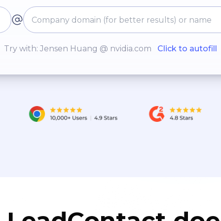
Try with: Jensen Huang @ nvidia.com
Click to autofill
LeadContact doe