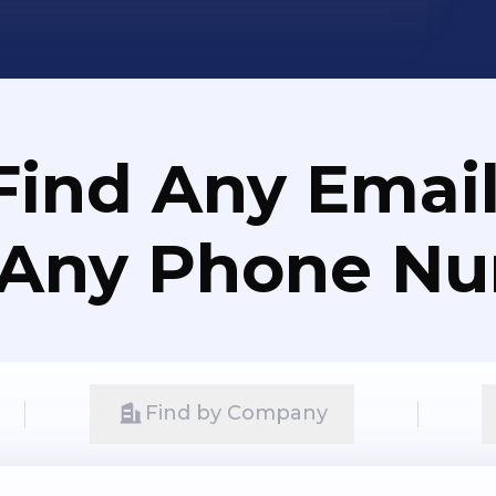
Find Any Email
 Any Phone N
Find by Company