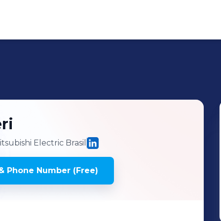
ri
subishi Electric Brasil
& Phone Number (Free)