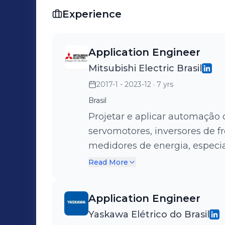
Experience
Application Engineer
Mitsubishi Electric Brasil
2017-1 - 2023-12
· 7 yrs
Brasil
Projetar e aplicar automação
servomotores, inversores de f
medidores de energia, especi
fabricantes de máquinas (OE
Read More
automação industrial (servomotor
Motion Controllers, Robôs e I
Application Engineer
interna, comercial e marketin
Yaskawa Elétrico do Brasil
de máquina, distribuidores, in