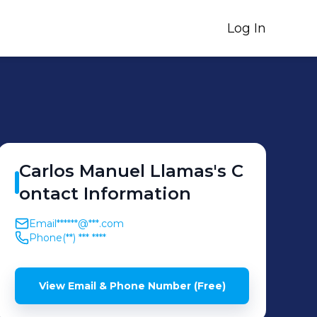
Log In
Carlos Manuel
Llamas
's
C
ontact Information
Email
******@***.com
Phone
(**) *** ****
View Email & Phone Number (Free)