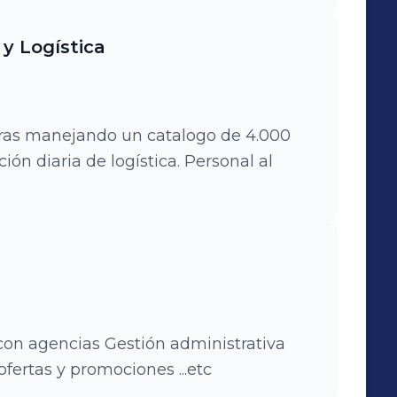
petencia y definición de precios y
aboración con otros departamentos
y Logística
vos. Marca: "EcoSana" -- www.ecosana.es
ras manejando un catalogo de 4.000
ión diaria de logística. Personal al
con agencias Gestión administrativa
ofertas y promociones ...etc