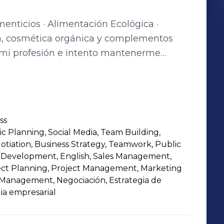
enticios · Alimentación Ecológica ·
 y novedades así como seguir
ñeros y noticias del sector. Actualmente
del sector de los complementos
ss
o asesoramiento y consultoría del mercado
gic Planning, Social Media, Team Building,
otiation, Business Strategy, Teamwork, Public
s Development, English, Sales Management,
ject Planning, Project Management, Marketing
anagement, Negociación, Estrategia de
ia empresarial