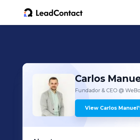
Carlos Manue
Fundador & CEO
@ WeBot
View
Carlos Manuel