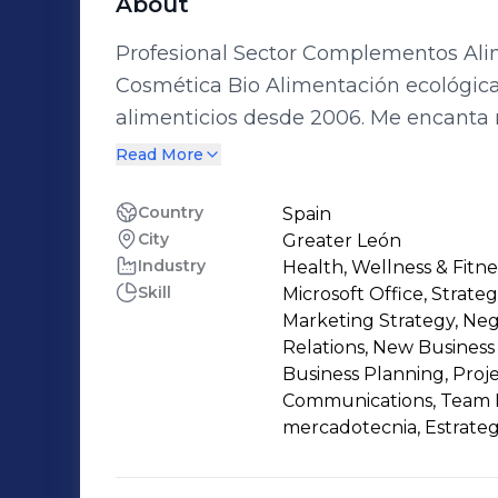
About
Profesional Sector Complementos Alim
Cosmética Bio Alimentación ecológica, cosmética orgánica y complementos
alimenticios desde 2006. Me encanta mi profesión e intento mantenerme
actualizado sobre marcas, tendencias
Read More
aprendiendo gracias a clientes, compa
sigo aprendiendo y creciendo dentro 
Country
Spain
City
Greater León
alimenticios. También colaboro de manera externa en el desarrollo de líneas o
Industry
Health, Wellness & Fitne
productos para otras marcas, así com
Skill
Microsoft Office, Strate
de productos naturales en España.
Marketing Strategy, Neg
Relations, New Busines
Business Planning, Pro
Communications, Team M
mercadotecnia, Estrateg