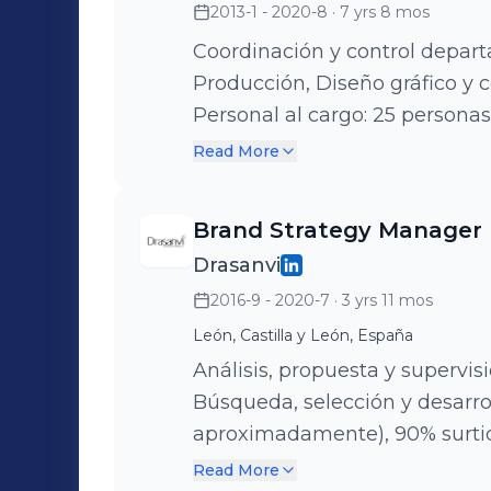
2013-1 - 2020-8
· 7 yrs 8 mos
innovación, investigación y la
activos como elemento clave d
Coordinación y control depart
pilares fundamentales para nos
Producción, Diseño gráfico y 
olvidar el aspecto social y m
Personal al cargo: 25 personas.
pasos.
política comercial y consecuci
Read More
de decisiones y visión estrat
proveedores nacional e interna
Brand Strategy Manager
Desarrollo de productos o líne
Drasanvi
mercado con la colaboración 
2016-9 - 2020-7
· 3 yrs 11 mos
supervisión de cuenta de expl
económico de proyectos y/o la
León, Castilla y León, España
Negociación y coordinación tra
Análisis, propuesta y supervi
Optimización de recursos y pr
Búsqueda, selección y desarrol
y desarrollo de equipos.
aproximadamente), 90% surtid
ejecutar y supervisar la estra
Read More