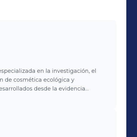
ecializada en la investigación, el
ón de cosmética ecológica y
sarrollados desde la evidencia
desarrollar soluciones naturales
ntífica nos ha permitido ampliar
 actualmente contamos con un surtido
 Apostamos por la