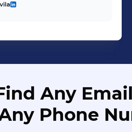
vila
Find Any Email
 Any Phone N