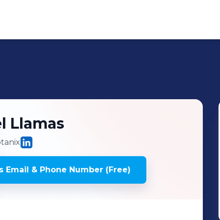
l
Llamas
anix
's
Email & Phone Number (Free)