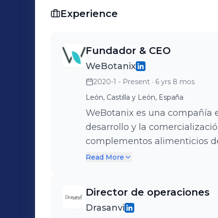
Experience
Fundador & CEO
WeBotanix
2020-1 - Present
· 6 yrs 8 mos
León, Castilla y León, España
WeBotanix es una compañía esp
desarrollo y la comercializaci
complementos alimenticios de
científica. Nacimos como startup 100% especializada en Cannabis y
Read More
CBD pero nuestra apuesta por 
aprovechando la evidencia cie
Director de operaciones
nuestro campo de actuación,
Drasanvi
de 30 referencias indiferentes categorías.