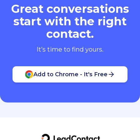
Great conversations
start with the right
contact.
It’s time to find yours.
Add to Chrome - It's Free