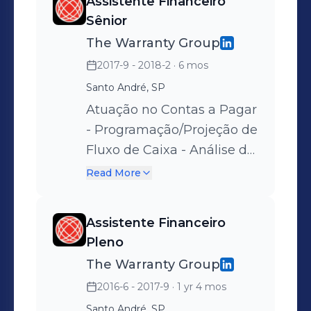
Assistente Financeiro
Sênior
The Warranty Group
2017-9 - 2018-2
· 6 mos
Santo André, SP
Atuação no Contas a Pagar
- Programação/Projeção de
Fluxo de Caixa - Análise de
Aging - Análise de
Read More
despesas por
departamento/cobrança de
Assistente Financeiro
processos em atraso -
Pleno
Cálculo e pagamento de
The Warranty Group
IOF - Resolução de
2016-6 - 2017-9
· 1 yr 4 mos
problemas relacionados ao
Santo André, SP