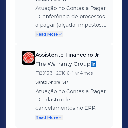
Fechamento Mensal -
Treinamento de
Atuação no Contas a Pagar
colaboradores - Contato
- Conferência de processos
com TI da matriz
a pagar (alçada, impostos,
americana para resolver
prazos de pagamento) -
Read More
problemas sistêmicos -
Input desses processos nos
Auxílio aos colegas nas
sistemas ERP Oracle
Assistente Financeiro Jr
atividades operacionais da
Peoplesoft ou JDE
The Warranty Group
área
Edwards - Conciliação de
2015-3 - 2016-6
· 1 yr 4 mos
sinistros a pagar -
Conciliação bancária no
Santo André, SP
bankline - Atualização do
Atuação no Contas a Pagar
Fluxo de Caixa - Baixa de
- Cadastro de
pagamentos - Suporte à
cancelamentos no ERP
auditoria interna -
JDE Edwards -
Read More
Atendimento às áreas
Arquivamento de