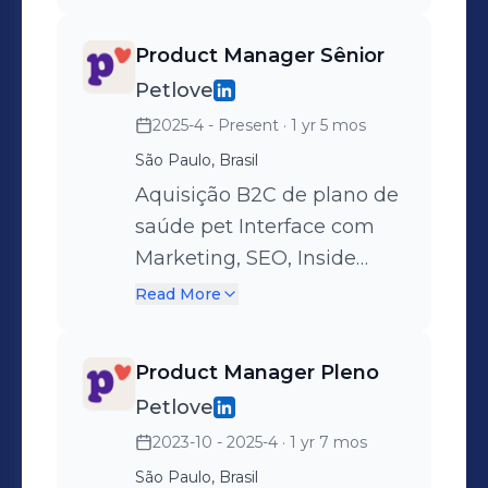
Product Manager Sênior
Petlove
2025-4 - Present
· 1 yr 5 mos
São Paulo, Brasil
Aquisição B2C de plano de
saúde pet Interface com
Marketing, SEO, Inside
Sales, CRM, Bot IA
Read More
Product Manager Pleno
Petlove
2023-10 - 2025-4
· 1 yr 7 mos
São Paulo, Brasil