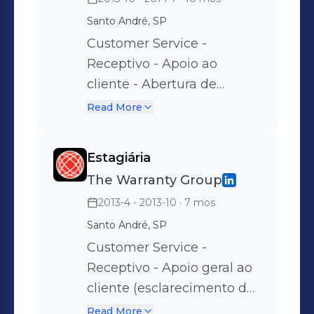
com a área de Claims e
Santo André, SP
Financeiro para confirmar
status de análise do
Customer Service -
sinistro ou pagamento -
Receptivo - Apoio ao
Suporte ao cliente via
cliente - Abertura de
telefone, chat e e-mail -
sinistros - Abertura de
Read More
Cumprimento de metas
solicitações e reclamações
diárias de casos a
- Encaminhamento de
Estagiária
solucionar
casos para os setores
The Warranty Group
responsáveis - Participação
2013-4 - 2013-10
· 7 mos
em grupo piloto de testes
Santo André, SP
Customer Service -
Receptivo - Apoio geral ao
cliente (esclarecimento de
dúvidas) - Abertura de
Read More