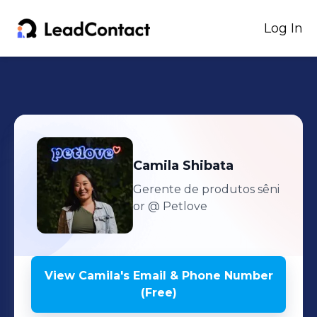
Log In
Camila
Shibata
Gerente de produtos sêni
or
@ Petlove
View
Camila
's
Email & Phone Number
(Free)