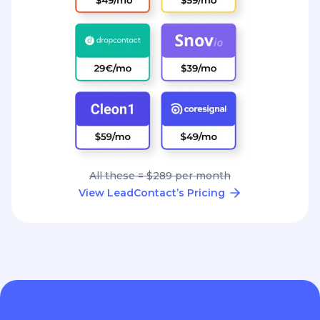
All these = $289 per month
View LeadContact’s Pricing