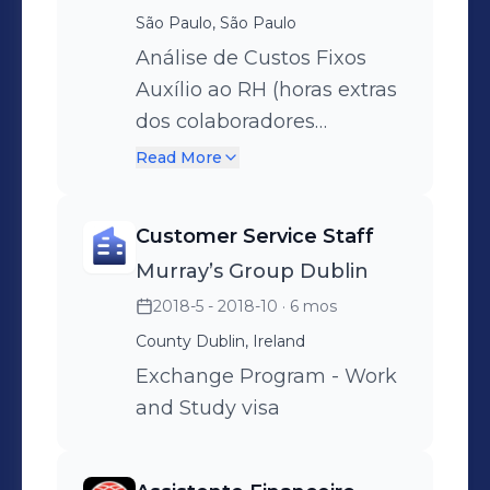
validação de solicitações
São Paulo, São Paulo
de garantias veterinárias; -
Análise de Custos Fixos
Tratativa e intermediação
Auxílio ao RH (horas extras
entre clientes e heróis
dos colaboradores
durante uma possível ou
externos, planilhas de
Read More
efetiva crise que coloque
gestão) Facilities
em risco a saúde e/ou
Customer Service Staff
segurança do pet.
Murray’s Group Dublin
2018-5 - 2018-10
· 6 mos
County Dublin, Ireland
Exchange Program - Work
and Study visa