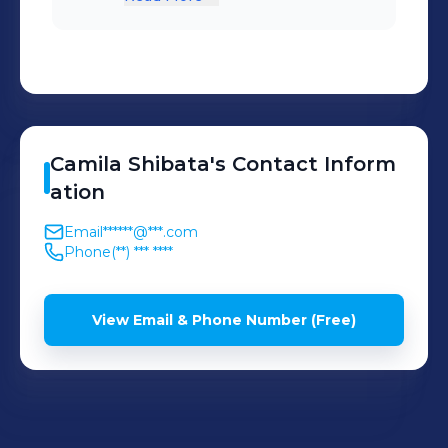
sinistros
Camila
Shibata
's
Contact Inform
ation
Email
******@***.com
Phone
(**) *** ****
View Email & Phone Number (Free)