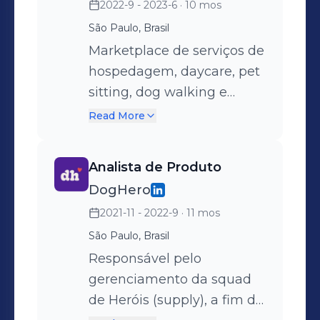
2022-9 - 2023-6
· 10 mos
São Paulo, Brasil
Marketplace de serviços de
hospedagem, daycare, pet
sitting, dog walking e
veterinário a domicílio
Read More
Analista de Produto
DogHero
2021-11 - 2022-9
· 11 mos
São Paulo, Brasil
Responsável pelo
gerenciamento da squad
de Heróis (supply), a fim de