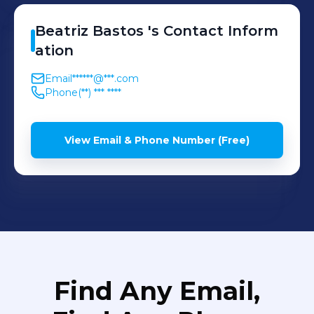
Beatriz
Bastos
's
Contact Inform
ation
Email
******@***.com
Phone
(**) *** ****
View Email & Phone Number (Free)
Find Any Email,