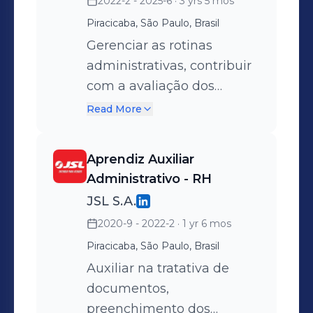
2022-2 - 2025-6
· 3 yrs 5 mos
Piracicaba, São Paulo, Brasil
Gerenciar as rotinas
administrativas, contribuir
com a avaliação dos
candidatos conforme perfil
Read More
de vagas, realizar as
contratações, anunciar
Aprendiz Auxiliar
vagas em aberto, realizar
Administrativo - RH
entrevistas para seleção de
JSL S.A.
candidatos, contribuir com
2020-9 - 2022-2
· 1 yr 6 mos
processo burocrático das
Piracicaba, São Paulo, Brasil
admissões e demissões,
realizar o processo de
Auxiliar na tratativa de
homologação, auxiliar na
documentos,
organização de eventos
preenchimento dos