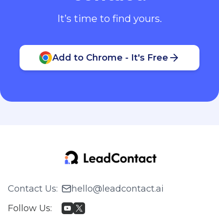
It’s time to find yours.
Add to Chrome - It's Free
Contact Us
:
hello@leadcontact.ai
Follow Us
: