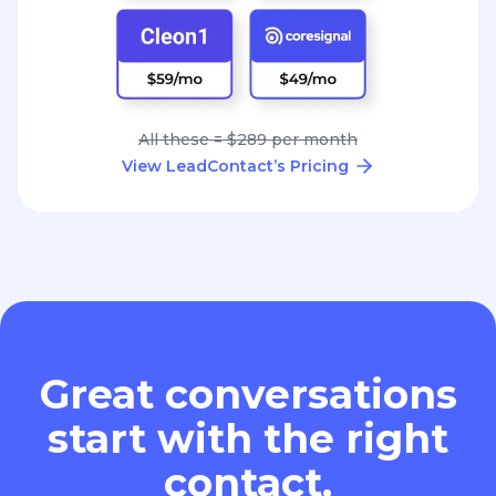
All these = $289 per month
View LeadContact’s Pricing
Great conversations
start with the right
contact.