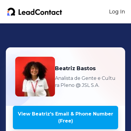
Log In
Beatriz
Bastos
Analista de Gente e Cultu
ra Pleno
@ JSL S.A.
View
Beatriz
's
Email & Phone Number
(Free)