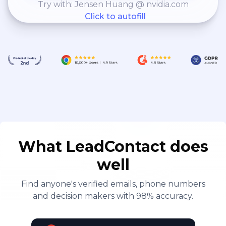
Try with: Jensen Huang @ nvidia.com
Click to autofill
What LeadContact does
well
Find anyone's verified emails, phone numbers
and decision makers with 98% accuracy.