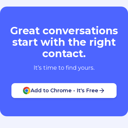
Great conversations
start with the right
contact.
It’s time to find yours.
Add to Chrome - It's Free