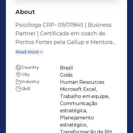
About
Psicóloga CRP- 09/011845 | Business
Partner | Certificada em coach de
Pontos Fortes pela Gallup e Mentora
pela Crescimentum.
Read More
Country
Brazil
City
Goiás
Industry
Human Resources
Skill
Microsoft Excel,
Trabalho em equipe,
Communicação
estratégica,
Planejamento
estratégico,
Transformação de RH,