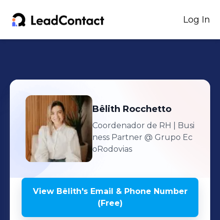
Log In
Bêlith
Rocchetto
Coordenador de RH | Busi
ness Partner
@ Grupo Ec
oRodovias
View
Bêlith
's
Email & Phone Number
(Free)