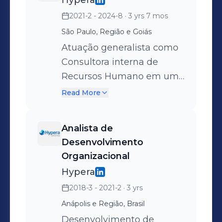
Hypera
2021-2 - 2024-8
· 3 yrs 7 mos
São Paulo, Região e Goiás
Atuação generalista como
Consultora interna de
Recursos Humano em um
centro de pesquisa e
Read More
inovação com report a
Gerente SR. Suporte aos
Analista de
subsistemas de RH como
Desenvolvimento
A&S, R&B, DO, Cultura e
Organizacional
Clima. Acompanhamento e
Hypera
ponto focal de
2018-3 - 2021-2
· 3 yrs
atendimento no Programa
Anápolis e Região, Brasil
de Estágio, Pesquisa de
Desenvolvimento de
clima (certificação GPTW)