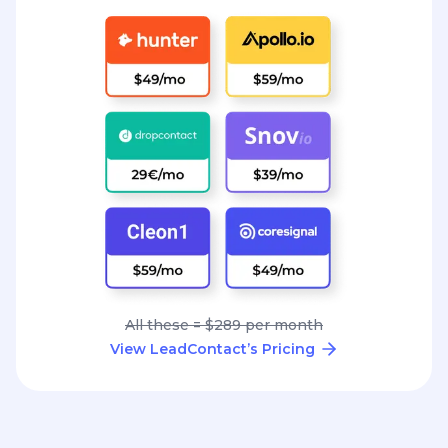
All these = $289 per month
View LeadContact’s Pricing