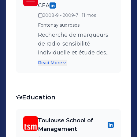
CEA
2008-9 - 2009-7
· 11 mos
Fontenay aux roses
Recherche de marqueurs
de radio-sensibilité
individuelle et étude des
mécanismes de réparation
Read More
des cassures double brin
Education
Toulouse School of
Management