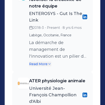
notre équipe
ENTEROSYS - Gut Is The
Link
2018-3 - Present
· 8 yrs 6 mos
Labège, Occitanie, France
La démarche de
management de
l'innovation est un pilier de
la stratégie de
Read More
développement de notre
société.
ATER physiologie animale
Université Jean-
François Champollion
d'Albi