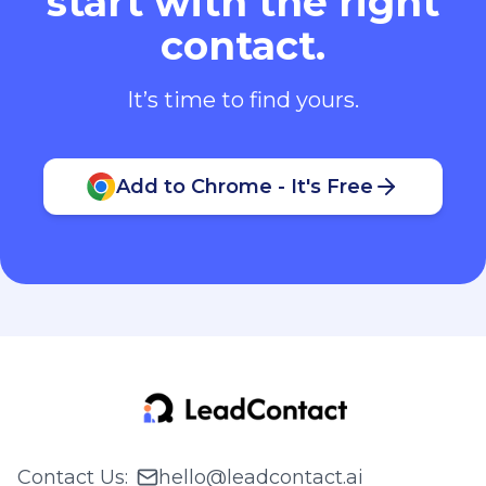
start with the right
contact.
It’s time to find yours.
Add to Chrome - It's Free
Contact Us
:
hello@leadcontact.ai