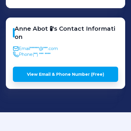
Anne
Abot 🧪
's
Contact Informati
on
Email
******@***.com
Phone
(**) *** ****
View Email & Phone Number (Free)