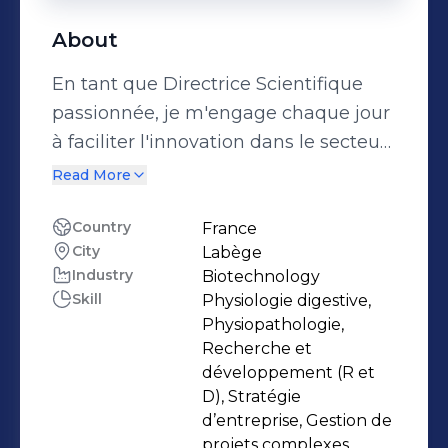
About
En tant que Directrice Scientifique
passionnée, je m'engage chaque jour
à faciliter l'innovation dans le secteur
de la biotechnologie. Fort d'une solide
Read More
expertise en physiologie, je propose
et manage des projets R&D
Country
France
City
Labège
transformateurs 🚀, avec un focus sur
Industry
Biotechnology
l'intestin et la communication inter-
Skill
Physiologie digestive,
organe. 🤝 J'ai développé une
Physiopathologie,
approche unique pour construire des
Recherche et
relations clients basées sur la
développement (R et
D), Stratégie
confiance, répondant avec précision à
d’entreprise, Gestion de
leurs besoins spécifiques. Grâce à une
projets complexes,