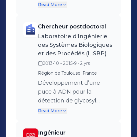
glucidique chez la souris
Read More
obèse/diabétique et
impact du microbiote
Chercheur postdoctoral
intestinal
Laboratoire d'Ingénierie
des Systèmes Biologiques
et des Procédés (LISBP)
2013-10 - 2015-9
· 2 yrs
Région de Toulouse, France
Développement d’une
puce à ADN pour la
détection de glycosyl
hydrolases bactériennes
Read More
pour l’exploration du
potentiel génomique de
Ingénieur
microbiotes complexes.