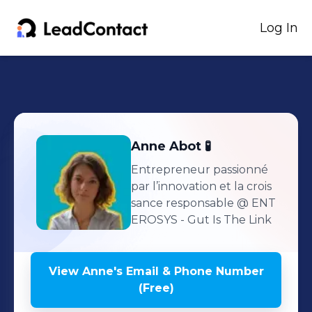
Log In
Anne
Abot 🧪
Entrepreneur passionné
par l’innovation et la crois
sance responsable
@ ENT
EROSYS - Gut Is The Link
View
Anne
's
Email & Phone Number
(Free)