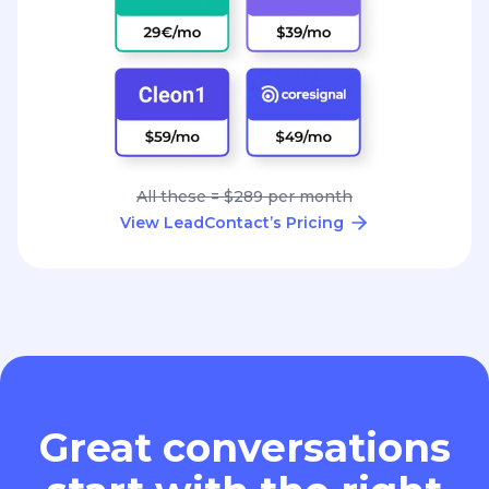
All these = $289 per month
View LeadContact’s Pricing
Great conversations