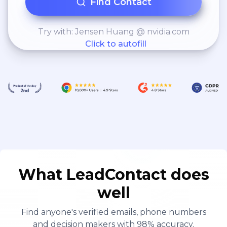
Find Contact
Try with: Jensen Huang @ nvidia.com
Click to autofill
What LeadContact does
well
Find anyone's verified emails, phone numbers
and decision makers with 98% accuracy.