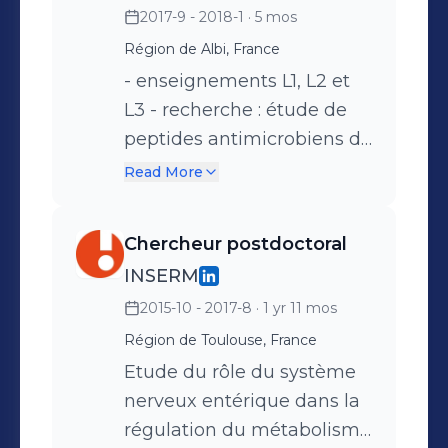
2017-9 - 2018-1
· 5 mos
Région de Albi, France
- enseignements L1, L2 et
L3 - recherche : étude de
peptides antimicrobiens de
venin de fourmis et de leur
Read More
activité biologique
Chercheur postdoctoral
INSERM
2015-10 - 2017-8
· 1 yr 11 mos
Région de Toulouse, France
Etude du rôle du système
nerveux entérique dans la
régulation du métabolisme