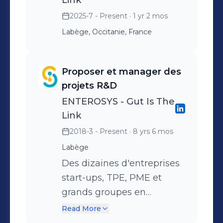
Je suis déterminée à transformer la
Link
recherche préclinique en
2025-7 - Present
· 1 yr 2 mos
opportunités tangibles qui non
Labège, Occitanie, France
seulement propulsent notre
entreprise à l'avant-garde, mais aussi
Proposer et manager des
cultivent un impact positif durable
projets R&D
pour notre communauté et notre
environnement 🌍. Vous souhaitez
ENTEROSYS - Gut Is The
travailler avec notre équipe ?
Link
Contactez-moi ! 📩
2018-3 - Present
· 8 yrs 6 mos
anne.abot@enterosys.com
Labège
Des dizaines d'entreprises
start-ups, TPE, PME et
grands groupes en
développement pré-
Read More
clinique / nutraceutique /