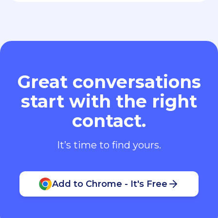
Great conversations
start with the right
contact.
It’s time to find yours.
Add to Chrome - It's Free