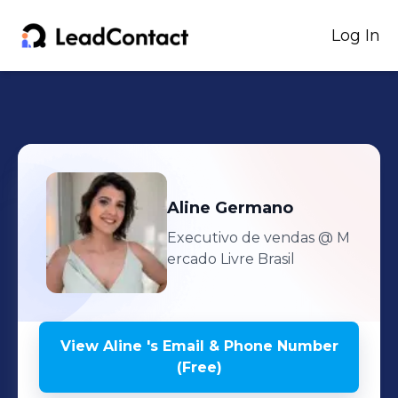
Log In
Aline
Germano
Executivo de vendas
@ M
ercado Livre Brasil
View
Aline
's
Email & Phone Number
(Free)