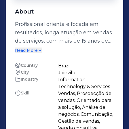
About
Profissional orienta e focada em
resultados, longa atuação em vendas
de serviços, com mais de 15 anos de
experiência, incluindo experiência em
Read More
telecom e no mercado de
adquirência e meios de pagamento.
Country
Brazil
City
Joinville
Especialista na área comercial, com
Industry
Information
alta habilidade em liderança,
Technology & Services
desenvolvimento de equipes e
Skill
Vendas, Prospecção de
estratégias para maximizar
vendas, Orientado para
resultados. Comunicativa,
a solução, Análise de
negócios, Comunicação,
determinada e focada em
Gestão de vendas,
crescimento e geração de valor.
Venda consultiva,