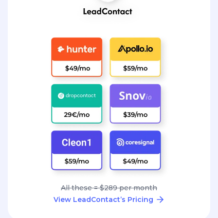
All these = $289 per month
View LeadContact’s Pricing