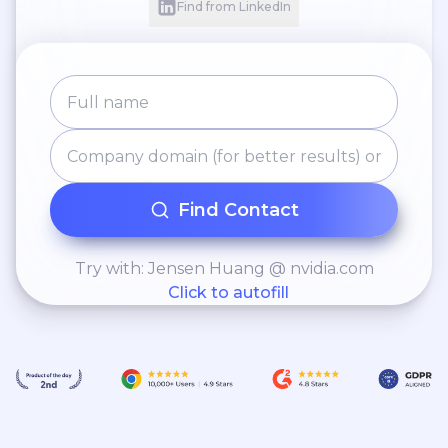
Find from LinkedIn
feiras, festas e períodos de
alta temporada na praia. *
Positivação de PDV:
Coordenação de atividades
para otimização da
presença da marca nos
pontos de venda,
Find Contact
garantindo visibilidade e
atratividade dos produtos e
Try with: Jensen Huang @ nvidia.com
serviços oferecidos. *
Click to autofill
Análise de resultados e
acompanhamento de
desempenho:
Monitoramento contínuo
dos KPIs, ajustando