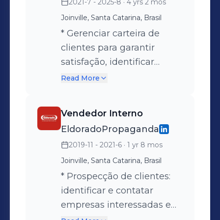
2021-7 - 2025-8
· 4 yrs 2 mos
Joinville, Santa Catarina, Brasil
* Gerenciar carteira de
clientes para garantir
satisfação, identificar
oportunidades de melhoria
Read More
e oferecer suporte eficaz,
incluindo vendas
Vendedor Interno
consultivas e acordos
EldoradoPropaganda
comerciais. • Realizar ações
2019-11 - 2021-6
· 1 yr 8 mos
preditivas para prevenir
churn e intervir na reversão
Joinville, Santa Catarina, Brasil
de possíveis
* Prospecção de clientes:
cancelamentos. • Contatar
identificar e contatar
clientes para mapear
empresas interessadas em
performance e
publicidade em outdoors. *