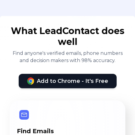
estratégias conforme
necessário para garantir o
cumprimento das metas e
o sucesso das campanhas
What LeadContact does
de vendas. *
well
Relacionamento com
Find anyone's verified emails, phone numbers
clientes e parceiros:
and decision makers with 98% accuracy.
Negociação de contratos e
fortalecimento de
parcerias comerciais para
Add to Chrome - It's Free
garantir a satisfação e
fidelização dos clientes.
Find Emails