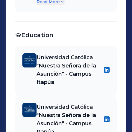
Firma de documentos para
Read More
reclamos clientes Control y
desembolso de préstamos
pedido de útiles Control y
Generación de reportes de
verificación de seguridad en
Mora
sucursal
Education
Universidad Católica
"Nuestra Señora de la
Asunción"​ - Campus
Itapúa
Universidad Católica
"Nuestra Señora de la
Asunción"​ - Campus
Itapúa