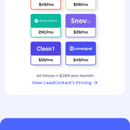
All these = $289 per month
View LeadContact’s Pricing