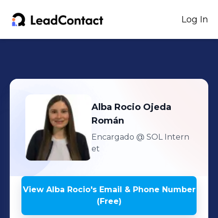
Log In
Alba Rocio
Ojeda
Román
Encargado
@ SOL Intern
et
View
Alba Rocio
's
Email & Phone Number
(Free)