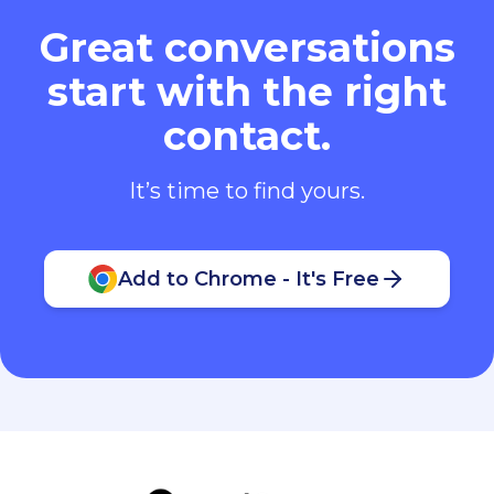
Great conversations
start with the right
contact.
It’s time to find yours.
Add to Chrome - It's Free