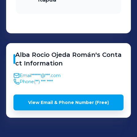
Alba Rocio
Ojeda Román
's
Conta
ct Information
Email
******@***.com
Phone
(**) *** ****
View Email & Phone Number (Free)