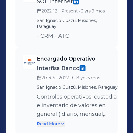
SOL Internet
2022-12 - Present
· 3 yrs 9 mos
San Ignacio Guazú, Misiones,
Paraguay
- CRM - ATC
Encargado Operativo
Interfisa Banco
2014-5 - 2022-9
· 8 yrs 5 mos
San Ignacio Guazú, Misiones, Paraguay
Controles operativos, custodia
e inventario de valores en
general ( diario, mensual,
semestral, anual) Verificación
Read More
de operaciones de préstamos