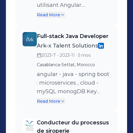
microservices et
utilisant Angular.
d'évolutions avec Java
Intégration des API pour
Read More
Spring Boot, sécurisation
une fonctionnalité
des APIs et optimisation
améliorée Outils Utilisés:
Full-stack Java Developer
des traitements. Frontend :
Angular (TypeScript),
Ark-x Talent Solutions
Développement
HTML, CSS, Bootstrap.
2023-7 - 2023-11
· 5 mos
d'interfaces ergonomiques
avec Angular (Material)
Casablanca-Settat, Morocco
pour les outils de gestion
angular - java - spring boot
(Bill Manager). Data &
: microservices , cloud -
Architecture : Gestion de la
mySQL monogDB Key
persistance (Hibernate /
Contributions: E-commerce
Read More
Oracle SQL) et des flux
Website Project:
asynchrones via Apache
Spearheading the
Conducteur du processus
Kafka. Monitoring &
development of a cutting-
de siroperie