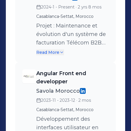
2024-1 - Present
· 2 yrs 8 mos
Casablanca-Settat, Morocco
Projet : Maintenance et
évolution d'un système de
facturation Télécom B2B.
Au sein d'une squad Agile,
Read More
j'interviens sur la
maintenance corrective et
Angular Front end
l'implémentation de
developper
nouvelles fonctionnalités
Savola Morocco
au cœur du système
2023-11 - 2023-12
· 2 mos
d'information. 🔹 Volet
Casablanca-Settat, Morocco
Développement Full Stack
& Architecture : Backend :
Développement des
Développement de
interfaces utilisateur en