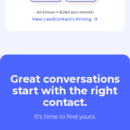
All these = $289 per month
View LeadContact’s Pricing
Great conversations
start with the right
contact.
It’s time to find yours.