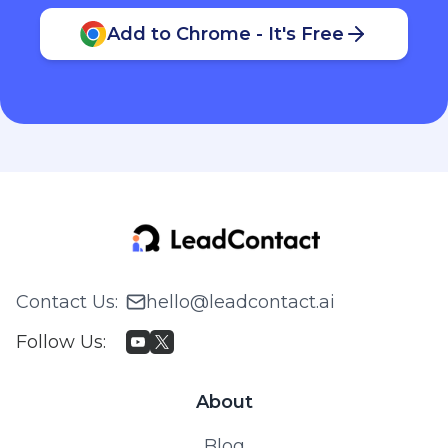
Add to Chrome - It's Free
Contact Us
:
hello@leadcontact.ai
Follow Us
:
About
Blog