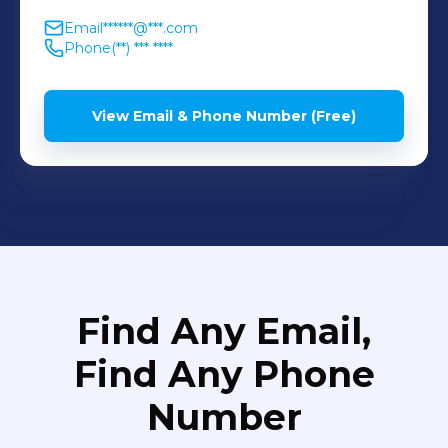
Email
******@***.com
Phone
(**) *** ****
View Email & Phone Number (Free)
Find Any Email,
Find Any Phone
Number