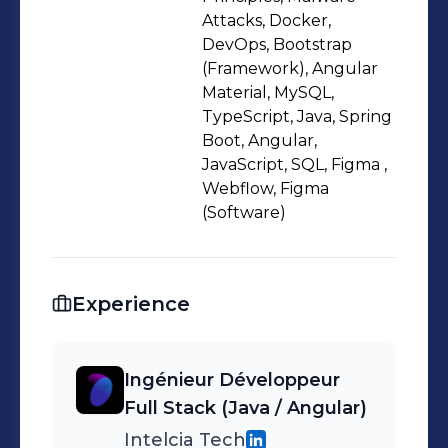
connaissance pointue des
Attacks, Docker,
écosystèmes "Enterprise" (Oracle,
DevOps, Bootstrap
(Framework), Angular
Amdocs Kenan). En parallèle, je
Material, MySQL,
consolide mes compétences via un
TypeScript, Java, Spring
Master en Cloud Computing pour
Boot, Angular,
accompagner la modernisation des
JavaScript, SQL, Figma ,
infrastructures (Docker, K8s). 🚀 Ce qui
Webflow, Figma
(Software)
me motive : Le "Clean Code",
l'optimisation des performances et
l'apprentissage continu au sein
d'équipes Agiles. 🛠 Tech Stack : Java,
Experience
Spring Boot, Angular, Oracle, Kafka,
Gitlab CI.
Ingénieur Développeur
Full Stack (Java / Angular)
Intelcia Tech