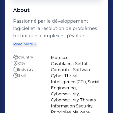
About
Passionné par le développement
logiciel et la résolution de problèmes
techniques complexes, j'évolue
actuellement sur des projets à forte
Read More
valeur ajoutée dans le secteur des
Télécoms (Facturation B2B). Mon
Country
Morocco
City
Casablanca-Settat
quotidien ? Concevoir et maintenir
Industry
Computer Software
des applications robustes,
Skill
Cyber Threat
garantissant la fiabilité des
Intelligence (CTI), Social
traitements pour des millions de
Engineering,
données. Je combine une expertise
Cybersecurity,
Cybersecurity Threats,
technique moderne (Java,
Information Security
Microservices, Angular) avec une
Principles, Malware