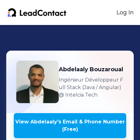
Log In
Abdelaaly
Bouzaroual
Ingénieur Développeur F
ull Stack (Java / Angular)
@ Intelcia Tech
View
Abdelaaly
's
Email & Phone Number
(Free)