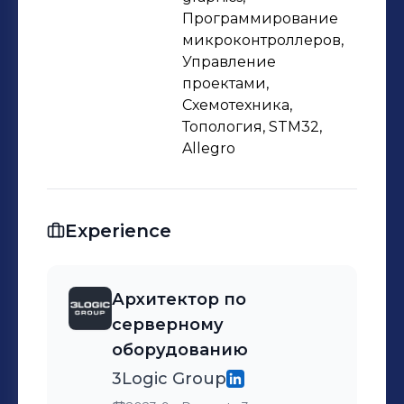
программы для отладки работы
Программирование
аппаратуры. Личные проекты и
микроконтроллеров,
Управление
примеры кода:
проектами,
https://github.com/Lldle
Схемотехника,
Топология, STM32,
Allegro
Experience
Архитектор по
серверному
оборудованию
3Logic Group