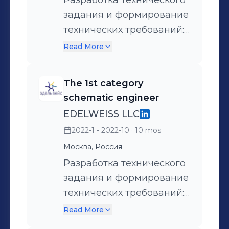
Разработка технического
задания и формирование
технических требований:
1. Разработка архитектуры
Read More
консьюмерских изделий
и серверов, отдельных
The 1st category
узлов, управление
schematic engineer
питанием и периферией
EDELWEISS LLC
изделий. 2. Согласование
2022-1 - 2022-10
· 10 mos
и утверждение
Москва, Россия
требований на
разрабатываемые
Разработка технического
изделия; 3. Управление
задания и формирование
проектами и командой
технических требований:
разработки; Разработка
1. Разработка архитектуры
Read More
схемотехники изделий: 1.
консьюмерских изделий,