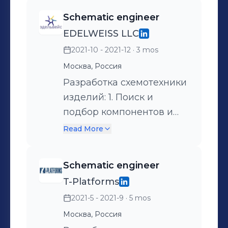
Поиск и подбор
отдельных узлов,
Schematic engineer
компонентов и
управление питанием и
EDELWEISS LLC
микросхем, ведение
периферией изделий. 2.
2021-10 - 2021-12
· 3 mos
переговоров с
Согласование и
разработчиками,
утверждение требований
Москва, Россия
производителями и
на разрабатываемые
Разработка схемотехники
дистрибъюторами;
изделия; Разработка
изделий: 1. Поиск и
схемотехники изделий: 1.
подбор компонентов и
Поиск и подбор
микросхем, ведение
Read More
компонентов и
переговоров с
микросхем, ведение
производителями и
Schematic engineer
переговоров с
дистрибъюторами; 2.
T-Platforms
производителями и
Разработка схемотехники
2021-5 - 2021-9
· 5 mos
дистрибъюторами; 2.
цифровых интерфейсов
Разработка схемотехники
PS/2, LVDS, SATA, PCIe,
Москва, Россия