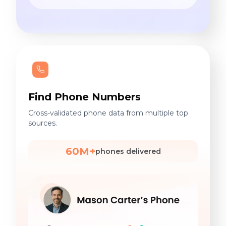
приборы. 2. Участие в
разработке дизайна
приборов и их оснастки.
Ведение переговоров с
иностранными
производителями
дефицитных/
Find Phone Numbers
экзотических
Cross-validated phone data from multiple top
электронных
sources.
компонентов и
согласование поставок.
60M+
phones delivered