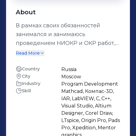
About
В рамках своих обязанностей
занимался и занимаюсь
проведением НИОКР и ОКР работ,
разработкой опытных образцов
Read More
приборов, написанием программ
для них, а также выявлением
Country
Russia
City
Moscow
причин неисправностей в коде и
Industry
Program Development
аппаратуре. Разрабатываю
Skill
Mathcad, Компас-3D,
электронные цифровые и
IAR, LabVIEW, C, C++,
аналоговые устройства.
Visual Studio, Altium
Разрабатываю встраиваемые
Designer, Corel Draw,
LTspice, Origin Pro, Pads
приложения под arm контроллеры
Pro, Xpedition, Mentor
на языке C/C++, а также тестовые
graphics,