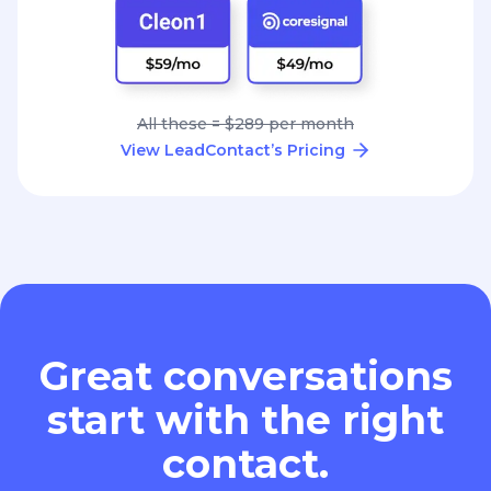
All these = $289 per month
View LeadContact’s Pricing
Great conversations
start with the right
contact.