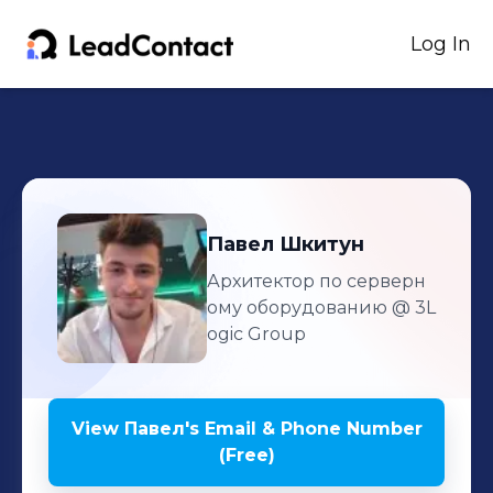
Log In
Павел
Шкитун
Архитектор по серверн
ому оборудованию
@ 3L
ogic Group
View
Павел
's
Email & Phone Number
(Free)