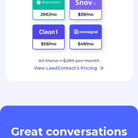
All these = $289 per month
View LeadContact’s Pricing
Great conversations