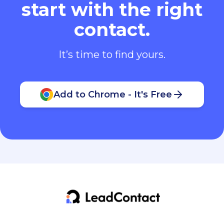
start with the right
contact.
It’s time to find yours.
Add to Chrome - It's Free