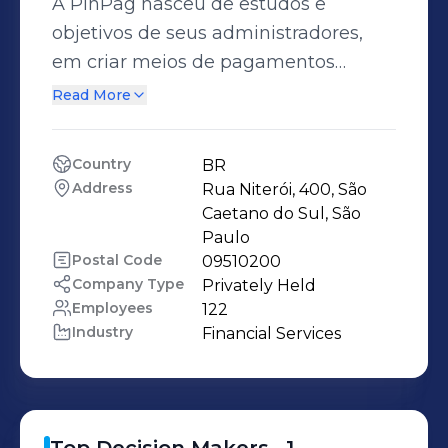
A PinPag nasceu de estudos e
objetivos de seus administradores,
em criar meios de pagamentos
menos burocráticos, mais ágeis, de
Read More
fácil operação e menos onerosos para
quem vende e quem compra. O
Country
BR
resultado foi o desenvolvimento e
Address
Rua Niterói, 400, São 
oferta ao mercado, de uma solução
Caetano do Sul, São 
completa de meios de pagamento,
Paulo
Postal Code
09510200
combinando tecnologia de ponta
Company Type
Privately Held
com a segurança operacional
Employees
122
garantida pelo Certificado PCI-DSS.
Industry
Financial Services
Somos uma
Subadquirente/Facilitadora atuando
com as principais Credenciadoras do
país. Hoje, somamos mais de 8.000