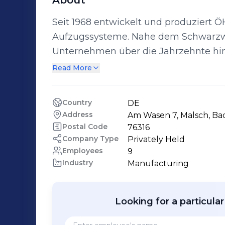
About
Seit 1968 entwickelt und produziert
Aufzugssysteme. Nahe dem Schwarzwal
Unternehmen über die Jahrzehnte hi
Akteur in der hydraulischen Fördertec
Read More
gelieferten Installationen weltweit bie
Transportbedürfnisse. Mehr als nur ein Aufzug – jedes Projekt von ÖHF steht für
Country
DE
Innovation und Zuverlässigkeit.
Address
Am Wasen 7, Malsch, 
Postal Code
76316
Company Type
Privately Held
Employees
9
Industry
Manufacturing
Looking for a particula