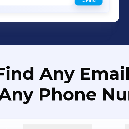
Find
Find Any Email
 Any Phone N