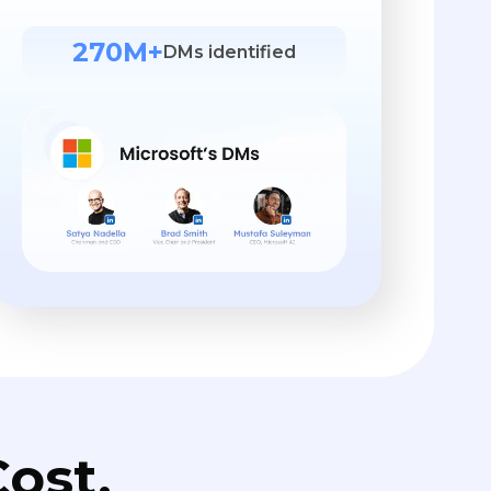
270M+
DMs identified
ost.