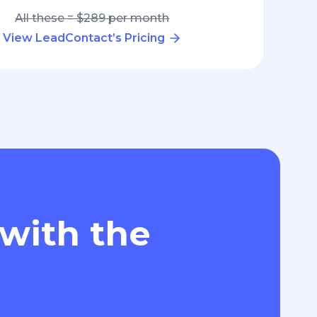
All these = $289 per month
View LeadContact’s Pricing
 with the