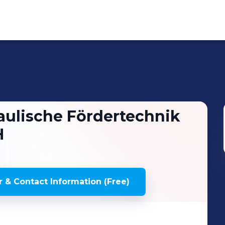
aulische Fördertechnik
H
 & Contact Information (Free)