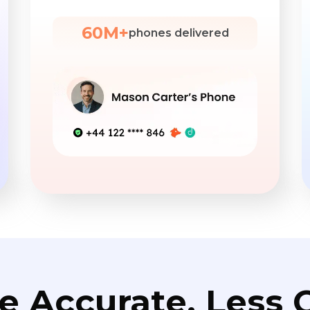
60M+
phones delivered
e Accurate. Less C