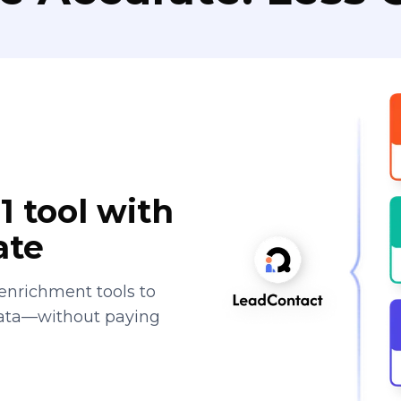
1 tool with
ate
enrichment tools to
data—without paying