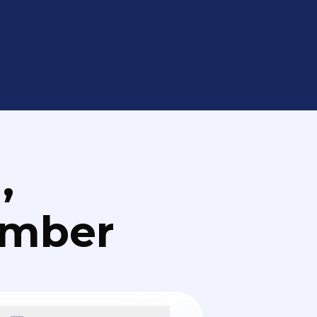
,
umber