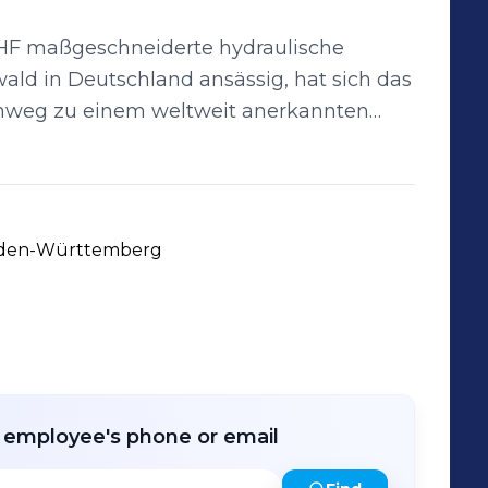
 ÖHF maßgeschneiderte hydraulische
d in Deutschland ansässig, hat sich das
nweg zu einem weltweit anerkannten
hnik entwickelt. Mit über 18.000
ten wir Lösungen für alle vertikalen
Baden-Württemberg
r employee's phone or email