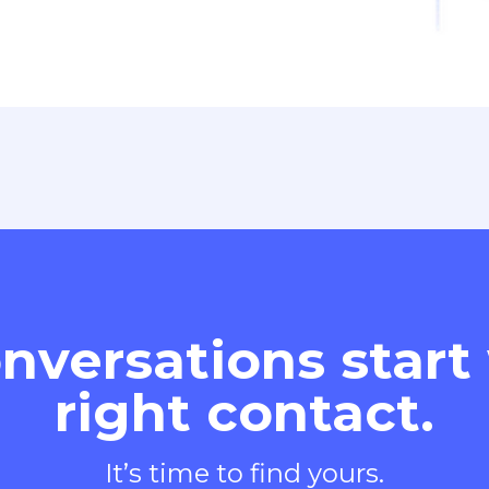
nversations start
right contact.
It’s time to find yours.