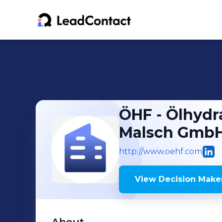
ÖHF - Ölhydr
Malsch Gmb
http://www.oehf.com
View Decision Maker