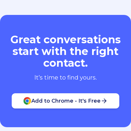
Great conversations
start with the right
contact.
It’s time to find yours.
Add to Chrome - It's Free