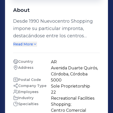
About
Desde 1990 Nuevocentro Shopping
impone su particular impronta,
destacándose entre los centros
comerciales de Córdoba y del país,
Read More
creciendo y consolidándose como un
espacio completo, pensado para la
Country
AR
familia. Con todas las tendencias, las
Address
Avenida Duarte Quirós, 
comodidades, los servicios y las
Córdoba, Córdoba
actividades más diversas,
Postal Code
5000
Company Type
Sole Proprietorship
Nuevocentro Shopping ofrece un
Employees
22
ambiente ideal para disfrutar de un
Industry
Recreational Facilities
momento relajado pero intenso, una
Specialties
Shopping;

experiencia agradable en contacto
Centro Comercial