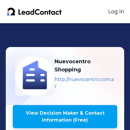
Log In
Nuevocentro
Shopping
http://nuevocentro.com.a
r
View Decision Maker & Contact
Information (Free)