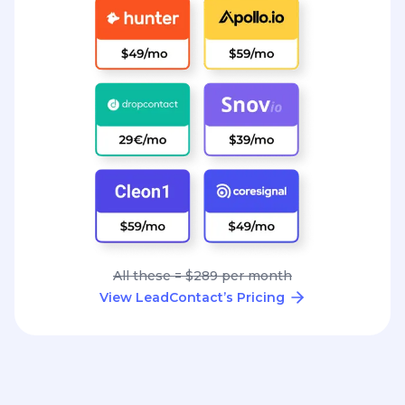
All these = $289 per month
View LeadContact’s Pricing