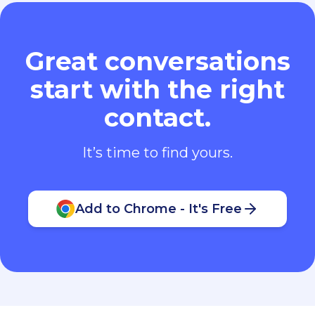
Great conversations
start with the right
contact.
It’s time to find yours.
Add to Chrome - It's Free