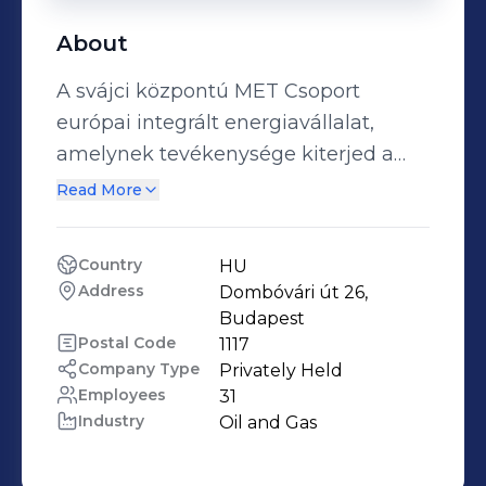
About
A svájci központú MET Csoport
európai integrált energiavállalat,
amelynek tevékenysége kiterjed a
földgáz- és az árampiacra, valamint
Read More
energetikai eszközök fejlesztésére és
működtetésére. Leányvállalatai révén
Country
HU
17 országban van jelen, 30 ország
Address
Dombóvári út 26, 
gázpiacán és 39 nemzetközi
Budapest
kereskedési ponton aktív. A 2007-es
Postal Code
1117
Company Type
Privately Held
alapítás után először
Employees
31
Magyarországon, majd az európai
Industry
Oil and Gas
földgázpiacon is meghatározó
szereplővé vált. A MET Csoport 2013