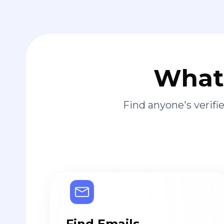
What 
Find anyone's verif
Find Emails