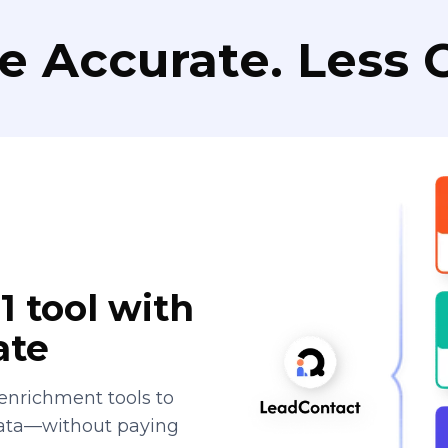
e Accurate. Less C
1 tool with
ate
enrichment tools to
data—without paying