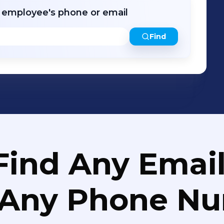
r employee's phone or email
Find
Find Any Email
 Any Phone N