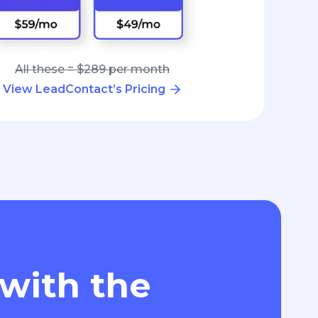
All these = $289 per month
View LeadContact’s Pricing
 with the