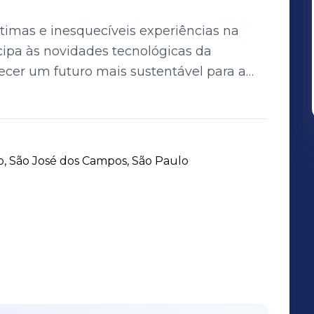
imas e inesquecíveis experiências na
cipa às novidades tecnológicas da
vação para os clientes. Com 15 anos
tos inovadores que promovem qualidade
nto sustentável da cidade. 🏙️ 28
resa 100% joseense 🏗️ Entre as 70
o, São José dos Campos, São Paulo
 de 10 mil pessoas vivem em um M Vituzzo
nossos
de transformação urbana. Promover a
 regiões onde atuamos é o que nos move.