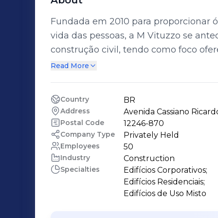
About
Fundada em 2010 para proporcionar ót
vida das pessoas, a M Vituzzo se ante
construção civil, tendo como foco oferecer um futuro mais sustentável para a
sociedade, além de conforto, segurança e ino
Read More
de experiência, desenvolvemos proje
de vida e contribuem para o desenvolvime
Country
BR
torres em São José dos Campos 📍 Emp
Address
Avenida Cassiano Ricard
maiores construtoras do país 🔑 Mais
Postal Code
12246-870
🏆 9 prêmios - inclusive um internacional Acreditamos que 
Company Type
Privately Held
Employees
50
empreendimentos devem ser vetores 
Industry
Construction
beleza, modernidade e bem-estar nas
Specialties
Edifícios Corporativos;

Edifícios Residenciais;

Edifícios de Uso Misto