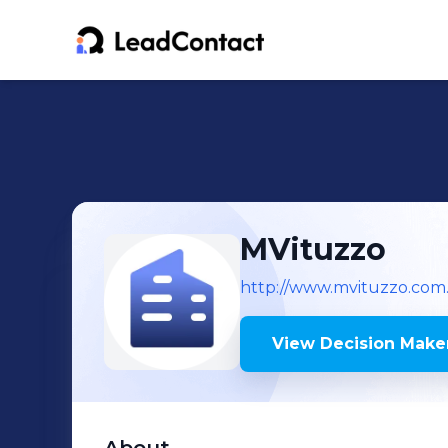
MVituzzo
http://www.mvituzzo.com
View Decision Maker