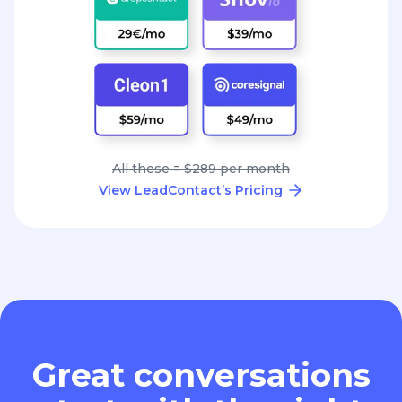
All these = $289 per month
View LeadContact’s Pricing
Great conversations