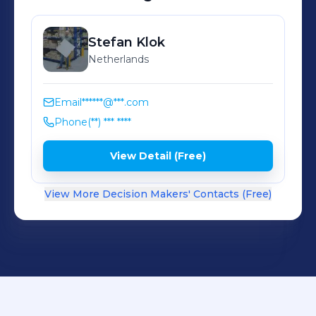
Stefan
Klok
Netherlands
Email
******@***.com
Phone
(**) *** ****
View Detail (Free)
View More Decision Makers' Contacts (Free)