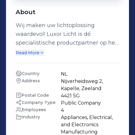
About
Wij maken uw lichtoplossing
waardevol! Luxor Licht is dé
specialistische productpartner op het
gebied van projectverlichting. Het
Read More
bieden van de juiste
verlichtingsoplossingen en de
Country
NL
kwaliteit van de geleverde producten,
Address
Nijverheidsweg 2, 
vormen de basis van Luxor Licht voor
Kapelle, Zeeland
het opbouwen van langdurige
Postal Code
4421 SG
Company Type
Public Company
relaties en continuïteit. De kracht van
Employees
4
Luxor Licht is het bieden van
Industry
Appliances, Electrical, 
hoogwaardige tailormade
and Electronics 
verlichtingsoplossingen met een
Manufacturing