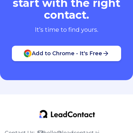
start with the right
contact.
It’s time to find yours.
Add to Chrome - It's Free
Contact Us
:
hello@leadcontact.ai