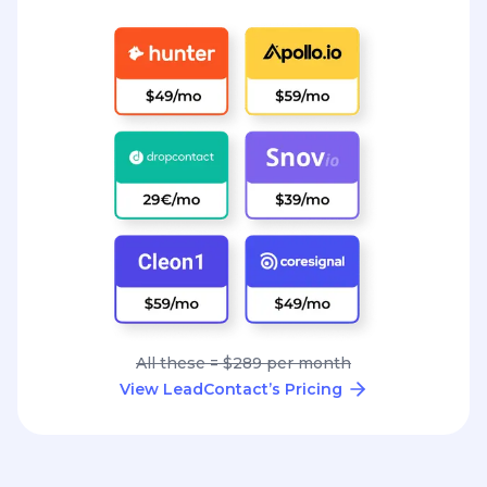
All these = $289 per month
View LeadContact’s Pricing