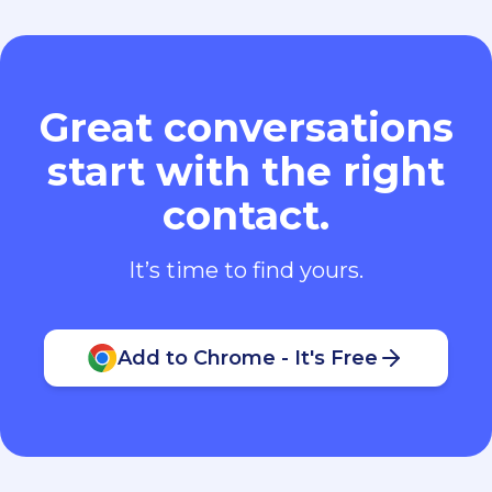
Great conversations
start with the right
contact.
It’s time to find yours.
Add to Chrome - It's Free