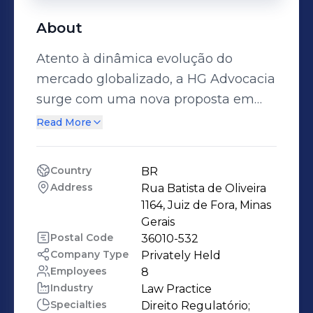
About
Atento à dinâmica evolução do
mercado globalizado, a HG Advocacia
surge com uma nova proposta em
advocacia e assessoria empresarial,
Read More
propondo soluções jurídicas
inovadoras e eficazes no
Country
BR
planejamento e na defesa de
Address
Rua Batista de Oliveira 
empresas, sejam elas de pequeno,
1164, Juiz de Fora, Minas 
médio ou grande porte. Com
Gerais
Postal Code
36010-532
experiência em atuação no
Company Type
Privately Held
desenvolvimento de estratégias para
Employees
8
corporações, baseada na advocacia
Industry
Law Practice
contenciosa e legal adivisor, o
Specialties
Direito Regulatório;
