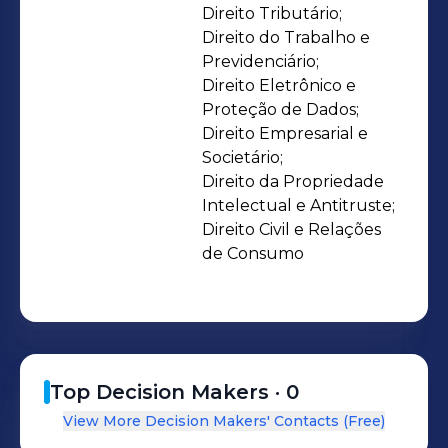
escritório aposta no atendimento
Direito Tributário;

Direito do Trabalho e 
estratégico e direcionado para as
Previdenciário;

necessidades de cada cliente.
Direito Eletrônico e 
Conciliando os valores de ética,
Proteção de Dados;

compromisso e transparência com as
Direito Empresarial e 
ferramentas tecnológicas de
Societário;

Direito da Propriedade 
assistência e consultoria jurídica. Para
Intelectual e Antitruste;

oferecer serviços com qualidade e
Direito Civil e Relações 
eficiência, a HG Advocacia conta com
de Consumo
o permanente estudo e atualização
jurídica aliado a uma abrangente
gestão legal, auxiliado por modernas
ferramentas jurídicas de
gerenciamento e controle de
Top Decision Makers ·
0
atividades para garantir a segurança
View More Decision Makers' Contacts (Free)