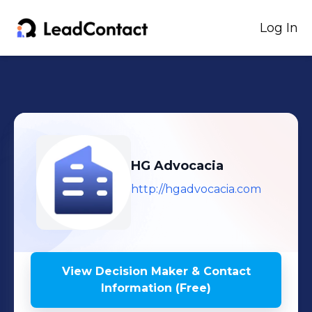
Log In
HG Advocacia
http://hgadvocacia.com
View Decision Maker & Contact
Information (Free)