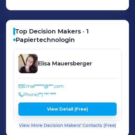
unser Papier ist unbedenklich im
Kontakt mit Lebensmitteln und zu
100% recycelbar. Lernen Sie uns
kennen und erleben Sie „Papier in
Top Decision Makers ·
1
Perfektion“.
Papiertechnologin
Elisa
Mauersberger
Email
******@***.com
Phone
(**) *** ****
View Detail (Free)
View More Decision Makers' Contacts (Free)