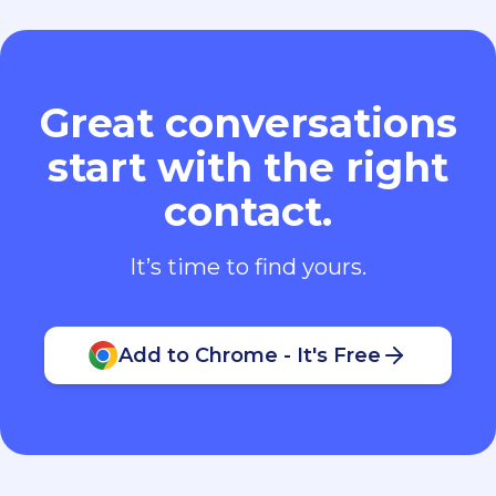
Great conversations
start with the right
contact.
It’s time to find yours.
Add to Chrome - It's Free