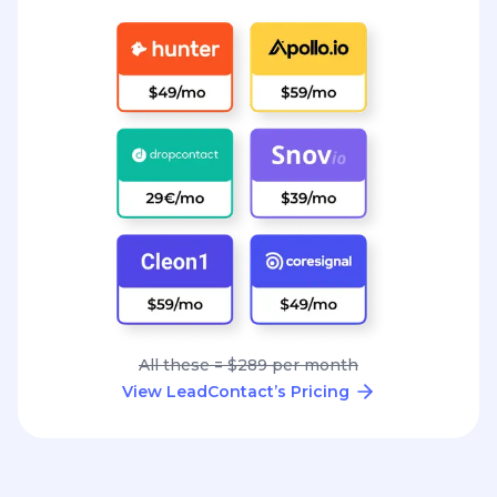
All these = $289 per month
View LeadContact’s Pricing