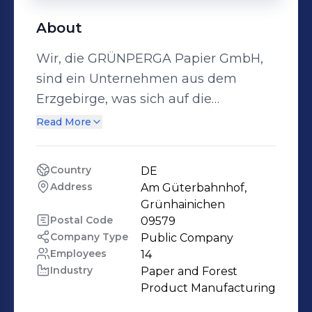
About
Wir, die GRÜNPERGA Papier GmbH,
sind ein Unternehmen aus dem
Erzgebirge, was sich auf die
Produktion von hochwertigen
Read More
Spezialpapieren vom hauchdünnen
Pergamin bis zum straffen Krepp
Country
DE
konzentriert und diese weltweit
Address
Am Güterbahnhof, 
vermarktet. Für die Produktion
Grünhainichen
arbeiten unsere Papiermaschinen
Postal Code
09579
Company Type
Public Company
fortlaufend und produzieren mit über
Employees
14
100 Mitarbeitern rund 15.500 Tonnen
Industry
Paper and Forest 
Papier jährlich. Wir greifen auf
Product Manufacturing
nachwachsende Rohstoffe zurück,