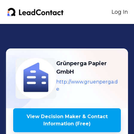
Log In
Grünperga Papier
GmbH
http://www.gruenperga.d
e
View Decision Maker & Contact
Information (Free)