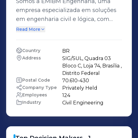
Somos a EMIBM Engenharia, uma
empresa especializada em soluções
em engenharia civil e lógica, com
diversas áreas de atuação no
Read More
mercado privado e público. Com mais
de 32 anos de atuação no mercado,
Country
BR
contamos com profissionais de
Address
SIG/SUL, Quadra 03 
diversas áreas de engenharia.
Bloco C, Loja 74, Brasília , 
Acreditamos que pessoas talentosas
Distrito Federal
Postal Code
70.610-430
merecem voar alto e consideramos
Company Type
Privately Held
que nossas diferenças e semelhanças
Employees
124
são importantes para construirmos
Industry
Civil Engineering
equipes de sucesso. Nosso sistema de
gestão da qualidade e modernização
produtiva é comprovado
internacionalmente pela certificação