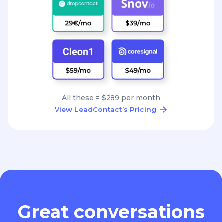
All these = $289 per month
View LeadContact’s Pricing
Great conversations