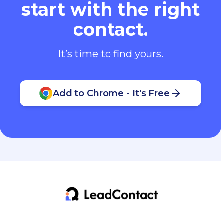
start with the right
contact.
It’s time to find yours.
Add to Chrome - It's Free