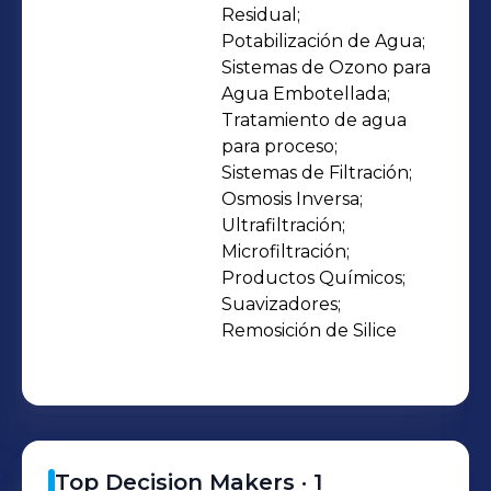
PMI. Ofrecemos una amplia gama de
Residual;

Potabilización de Agua;

tecnologías para tratamiento de
Sistemas de Ozono para 
aguas de proceso, potabilización,
Agua Embotellada;

desalación, y servicios industriales,
Tratamiento de agua 
además fabricamos coagulantes de
para proceso;

alta eficiencia, como el hidroxicloruro
Sistemas de Filtración;

Osmosis Inversa;

de aluminio (ACH) y otras
Ultrafiltración;

especialidades químicas utilizando
Microfiltración;

aluminio reciclado, contribuyendo a
Productos Químicos;

la sostenibilidad industrial y
Suavizadores;

economía circular. Nuestra propuesta
Remosición de Silice
combina ingeniería de alto nivel,
suministro de insumos estratégicos y
fabricación sustentable de productos
para fortalecer procesos industriales y
Top Decision Makers ·
1