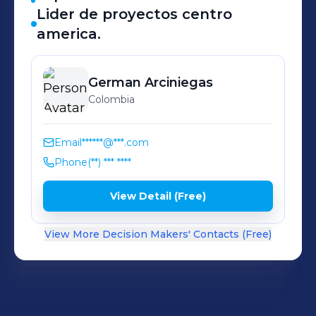
municipales.
Lider de proyectos centro
america.
German
Arciniegas
Colombia
Email
******@***.com
Phone
(**) *** ****
View Detail (Free)
View More Decision Makers' Contacts (Free)