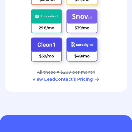
All these = $289 per month
View LeadContact’s Pricing