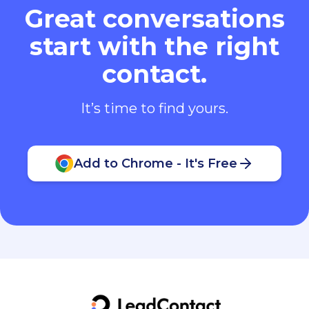
Great conversations
start with the right
contact.
It’s time to find yours.
Add to Chrome - It's Free