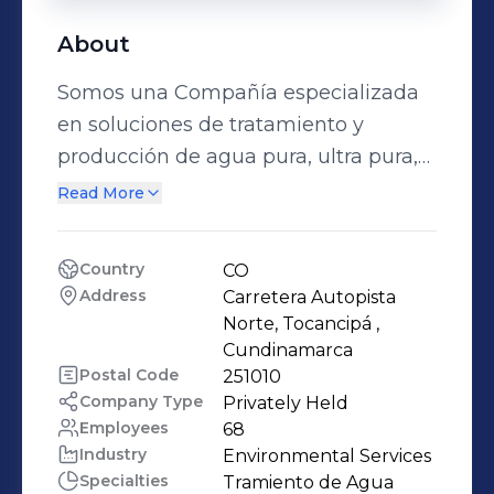
About
Somos una Compañía especializada
en soluciones de tratamiento y
producción de agua pura, ultra pura,
reúso de efluentes y fabricación de
Read More
productos químicos a partir de
materiales reciclados. Con origen en
Country
CO
Colombia y presencia en México,
Address
Carretera Autopista 
diseñamos, ejecutamos y operamos
Norte, Tocancipá , 
proyectos altamente confiables,
Cundinamarca 
Postal Code
251010
respaldados por un equipo técnico
Company Type
Privately Held
con formación en diferentes
Employees
68
disciplinas de la ingeniería incluida la
Industry
Environmental Services
gestión de proyectos bajo estándares
Specialties
Tramiento de Agua 