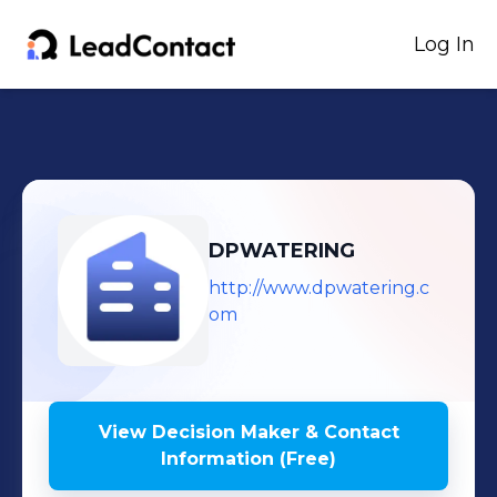
Log In
DPWATERING
http://www.dpwatering.c
om
View Decision Maker & Contact
Information (Free)