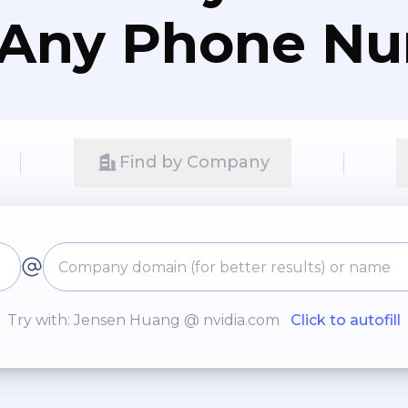
 Any Phone N
Find by Company
Try with: Jensen Huang @ nvidia.com
Click to autofill