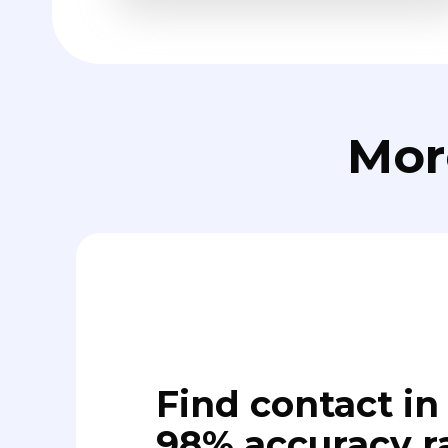
Mor
Find contact in 
98% accuracy r