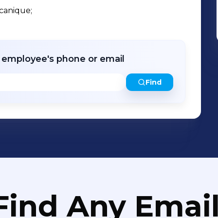
canique;

r employee's phone or email
Find
Find Any Email