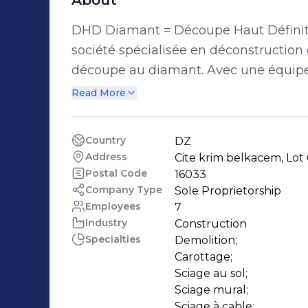
About
DHD Diamant = Découpe Haut Définition Diamant DH
société spécialisée en déconstruction 
découpe au diamant. Avec une équipe dynamique, mobile et réactive, DHD
Diamant réalise pour vous, tous types
Read More
matériaux les plus durs comme la pierre
sans limite d’épaisseur, sans poussière
Country
DZ
millimétrée. Notre savoir faire, ainsi que notre matériel nous permettent
Address
Cite krim belkacem, Lot 
d’intervenir dans lieux diverses et vari
Postal Code
16033
résidentiels ou professionnels. DHD Diamant propose d’autres services lie au
Company Type
Sole Proprietorship
Employees
7
sciage et carottage de béton afin de 
Industry
Construction
ces clients, le scellement des armatu
Specialties
Demolition;

et démolition complète ou partiel des 
Carottage;

Sciage au sol;

Sciage mural;

Sciage à cable;
