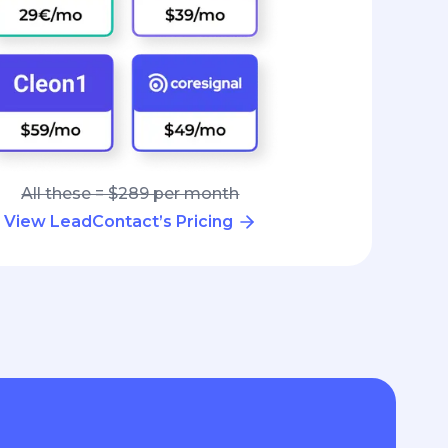
All these = $289 per month
View LeadContact’s Pricing