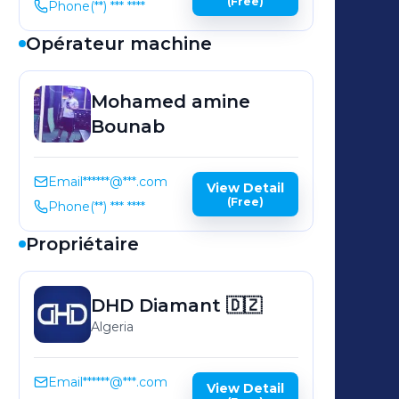
(Free)
Phone
(**) *** ****
Opérateur machine
Mohamed amine
Bounab
Email
******@***.com
View Detail
(Free)
Phone
(**) *** ****
Propriétaire
DHD
Diamant 🇩🇿
Algeria
Email
******@***.com
View Detail