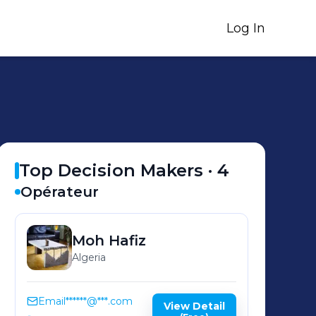
Log In
Top Decision Makers ·
4
Opérateur
Moh
Hafiz
Algeria
Email
******@***.com
View Detail