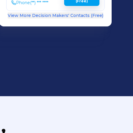
(Free)
Phone
(**) *** ****
View More Decision Makers' Contacts (Free)
,