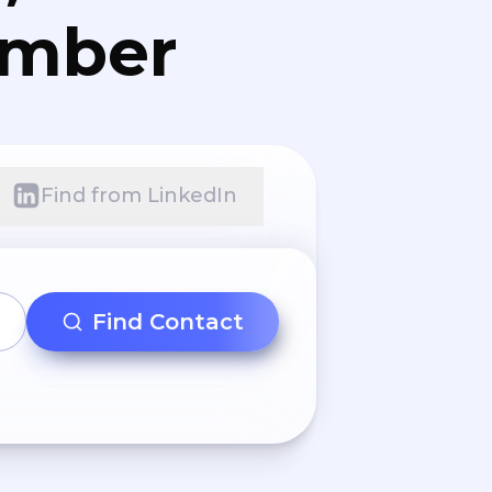
umber
Find from LinkedIn
Find Contact