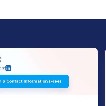
t
com
 & Contact Information (Free)