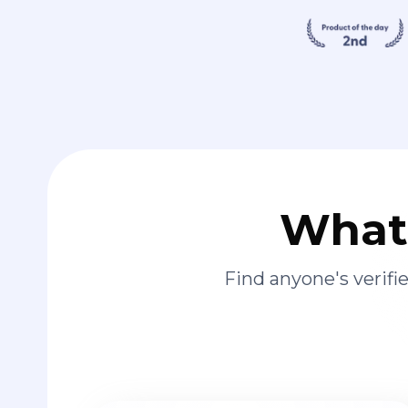
What 
Find anyone's verif