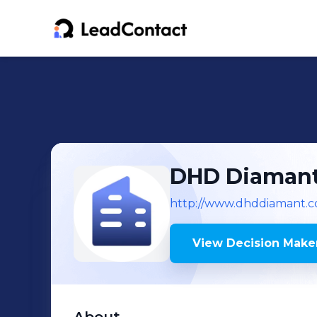
DHD Diaman
http://www.dhddiamant.
View Decision Maker