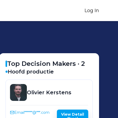
Log In
Top Decision Makers ·
2
Hoofd productie
Olivier
Kerstens
Email
******@***.com
View Detail