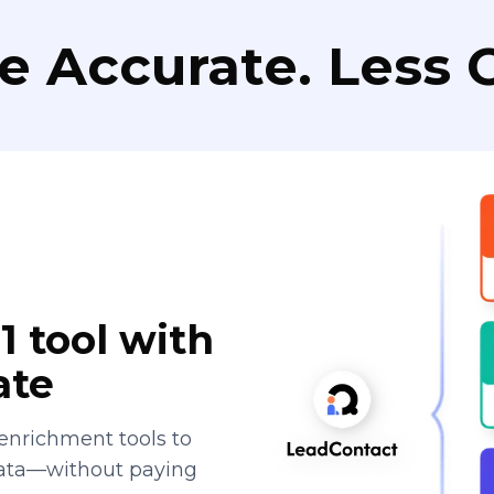
e Accurate. Less C
1 tool with
ate
enrichment tools to
data—without paying