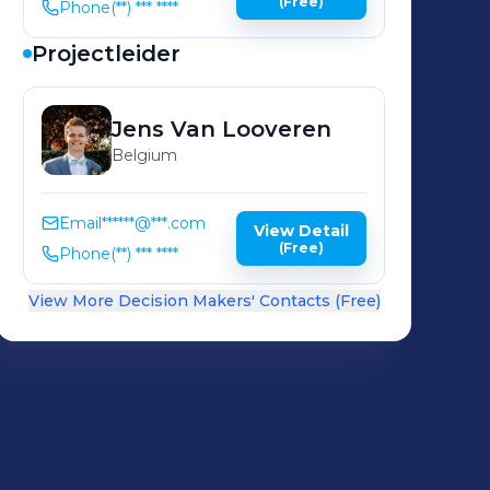
(Free)
Phone
(**) *** ****
Projectleider
Jens
Van Looveren
Belgium
Email
******@***.com
View Detail
(Free)
Phone
(**) *** ****
View More Decision Makers' Contacts (Free)