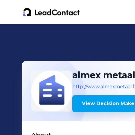
almex metaa
http://www.almexmetaal.
View Decision Maker