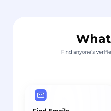
What 
Find anyone's verif
Find Emails