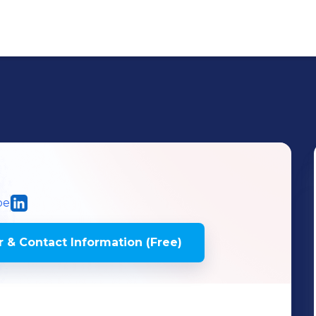
l
be
 & Contact Information (Free)