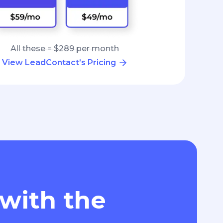
All these = $289 per month
View LeadContact’s Pricing
 with the