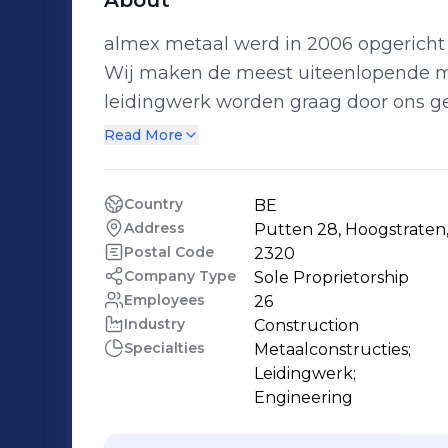
About
almex metaal werd in 2006 opgericht en
Wij maken de meest uiteenlopende me
leidingwerk worden graag door ons gerea
en klanttevredenheid absolute prioriteiten. Door de integratie
Read More
verschillende diensten kunnen wij to
over productie tot montage. Ons stree
Country
BE
totaalprojecten af te leveren. Maar 
Address
Putten 28, Hoogstraten
deelprojecten, waarbij enkel de engin
Postal Code
2320
combinatie van een aantal diensten gevraagd worden.
Company Type
Sole Proprietorship
Employees
26
bracht almex metaal vele kleine en gr
Industry
Construction
projecten van een paar kilo’s en enke
Specialties
Metaalconstructies;

tonnen en maanden werk. We zijn zee
Leidingwerk;

constructies, maar werken even graag aan kleine
Engineering
uit onze realisaties: • Stormvloedkering • Stempelconstructies • Trappen,