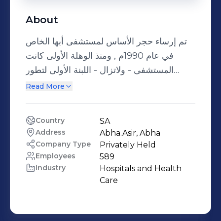
About
تم إرساء حجر الأساس لمستشفى أبها الخاص
في عام 1990م , ومنذ الوهلة الأولى كانت
المستشفى - ولاتزال - اللبنة الأولى لتطور
الرعاية الصحية الشاملة في منطقة عسير
Read More
بأكملها ومثلا يقتدى به في هذا المجال. بداية
التأسيس كانت المستشفى في موقعها الأول
Country
SA
بشارع الطبجية، حيث كانت تعمل بطاقة 30
Address
Abha.Asir, Abha 
سريراً، إضافة إلى العيادات الخارجية، ورغم
Company Type
Privately Held
البداية السريعة وضعت المستشفى نفسها في
Employees
589
Industry
Hospitals and Health 
خارطة الرعاية الصحية كمقدم رئيسي للخدمات
Care
الطبية في منطقة الجنوب، ومنذ ذلك الحين بدأ
التخطيط لإحداث نقله نوعية وكمية في تقديم
الخدمات الطبية. تحت رعاية الأمير سلطان بن