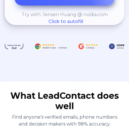
Try with: Jensen Huang @ nvidia.com
Click to autofill
What LeadContact does
well
Find anyone's verified emails, phone numbers
and decision makers with 98% accuracy.