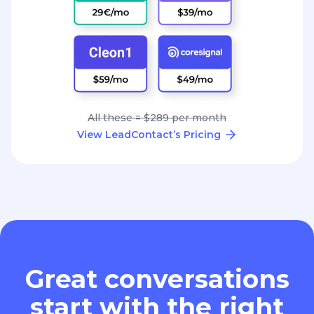
All these = $289 per month
View LeadContact’s Pricing
Great conversations
start with the right