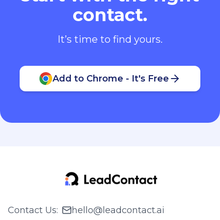
contact.
It’s time to find yours.
Add to Chrome - It's Free
Contact Us
:
hello@leadcontact.ai